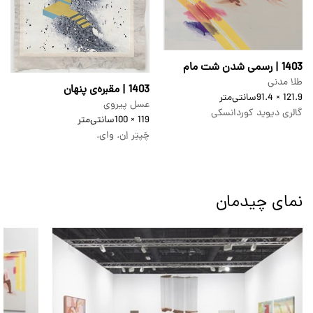
1403 | رسمی شدن شت مام
طلا مدنی
1403 | مقبره‌ی پنهان
121.9 × 91.4
سانتی‌متر
عسل پیروی
گالری دیوید کوردانسکی
119 × 100
سانتی‌متر
چَپتِر اِن. وای.
نمای چیدمان