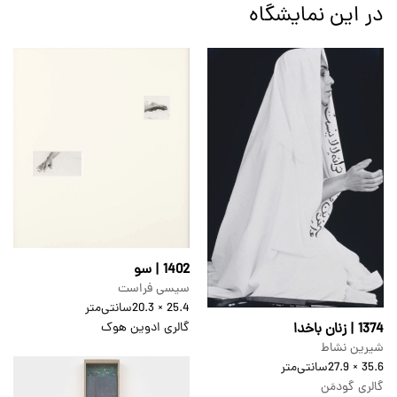
در این نمایشگاه
1402 | سو
سیسی فراست
25.4 × 20.3
سانتی‌متر
1374 | زنان باخدا
گالری ادوین هوک
شیرین نشاط
35.6 × 27.9
سانتی‌متر
گالری گودمَن