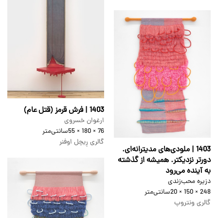
1403 | فرش قرمز (قتل عام)
ارغوان خسروی
76 × 180 × 55
سانتی‌متر
گالری رِیچل اوفنر
1403 | ملودی‌های مدیترانه‌ای.
دورتر نزدیکتر. همیشه از گذشته
به آینده می‌رود
دزیره محب‌زندی
248 × 150 × 20
سانتی‌متر
گالری ونتروپ