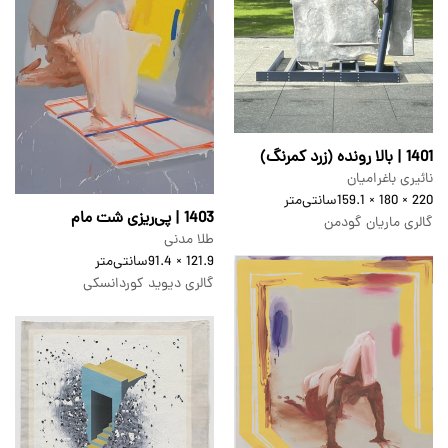
1401 | بالا رونده (زرد کمرنگ)
نائیری باغرامیان
220 × 180 × 159.1
سانتی‌متر
1403 | پی‌ریزی شت‌ مام
گالری ماریان گودمن
طلا مدنی
121.9 × 91.4
سانتی‌متر
گالری دیوید کوردانسکی