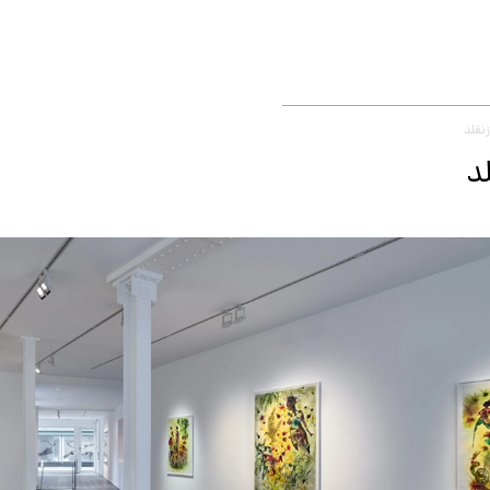
زنفلد
د