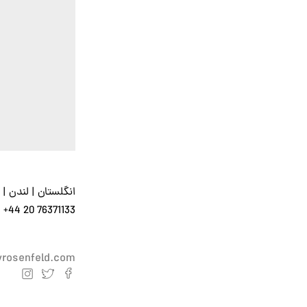
انگلستان | لندن | خ
+44 20 76371133
yrosenfeld.com