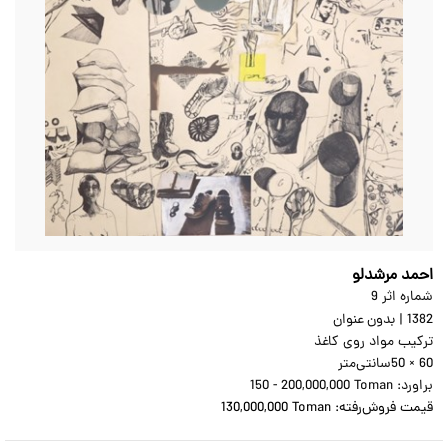
احمد مرشدلو
شماره اثر 9
1382
|
بدون عنوان
ترکیب مواد روی کاغذ
50 × 60
سانتی‌متر
براورد:
150 - 200,000,000 Toman
قیمت فروش‌رفته:
130,000,000 Toman