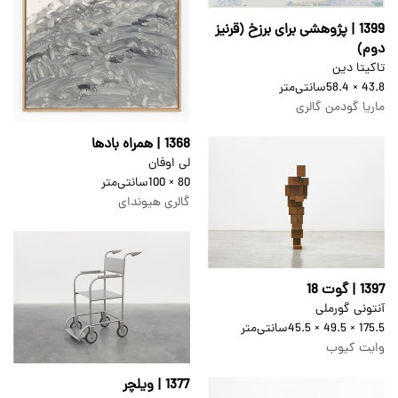
1399 | پژوهشی برای برزخ (قرنیز
دوم)
تاکیتا دین
43.8 × 58.4
سانتی‌متر
ماریا گودمن گالری
1368 | همراه بادها
لی اوفان
80 × 100
سانتی‌متر
گالری هیوندای
1397 | گوت 18
آنتونی گورملی
175.5 × 49.5 × 45.5
سانتی‌متر
وایت کیوب
1377 | ویلچر