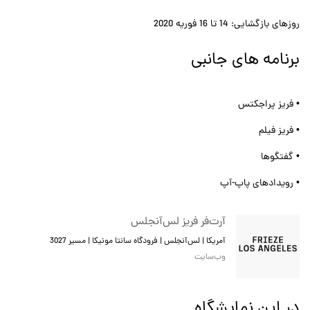
روزهای بازگشایی: 14 تا 16 فوریه 2020
برنامه های جانبی
• فریز پراجکتس
• فریز فیلم
• گفتگوها
• رویدادهای پاپ-آپ
آرت‌فر فریز لس‌آنجلس
آمریکا | لس‌آنجلس | فرودگاه سانتا مونیکا | مسیر 3027
وب‌سایت
در این نمایشگاه