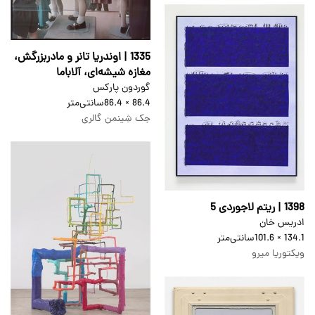
1335 | اوندریا تانر و مادربزرگش،
مغازه شیشه‌ای، آلاباما
گوردون پارکس
86.4 × 86.4
سانتی‌متر
جک شِینمن گالری
1398 | ریتم لاجوردی 5
ادریس خان
134.1 × 101.6
سانتی‌متر
ویکتوریا میرو