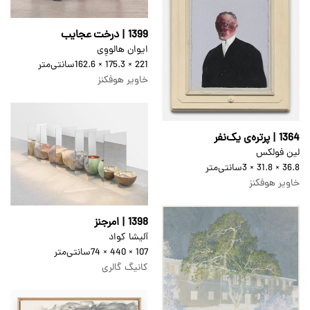
1399 | درخت عجایب
ایوان هالووِی
221 × 175.3 × 162.6
سانتی‌متر
خاویر هوفکنز
1364 | پرتره‌ی یک‌نفر
لین فولکس
36.8 × 31.8 × 3
سانتی‌متر
خاویر هوفکنز
1398 | امرجنز
آلیشا کواد
107 × 440 × 74
سانتی‌متر
کانیگ گالری