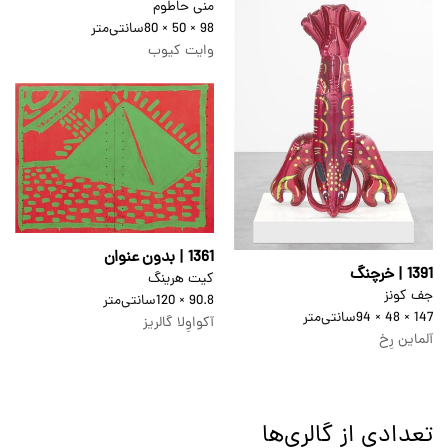
منی حاطوم
98 × 50 × 80
سانتی‌متر
وایت کیوب
1361 | بدون عنوان
1391 | خرچنگ
کیت هرینگ
جف کونز
90.8 × 120
سانتی‌متر
147 × 48 × 94
سانتی‌متر
آکواوِلا گالریز
آلماین رِخ
تعدادی از گالری‌ها