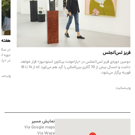
هفته‌ی ف
فریز لس‌آنجلس
دوره ان
در «پار
دومین دوره‌ی فریز لس‌آنجلس در «پارامونت پیکچِرز استودیوز» قرار خواهد
داشت و امسال بیش از 70 گالری بین‌المللی را گرد هم می‌آورد که از 14 تا 16
فوریه برگزار می‌شود.
وب‌سا
وب‌سایت
نمایش مسیر
Via Google maps
Via Waze