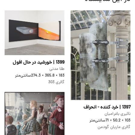
1399 | خورشید در حال افول
طلا مدنی
183 × 365.8 × 274.3
سانتی‌متر
گالری 303
1397 | خرد کننده - انحراف
نائیری باغرامیان
103 × 50.2 × 71
سانتی‌متر
گالری ماریان گودمن