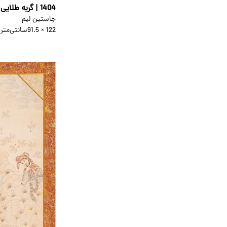
1404 | گربه طلایی شانس
جاستین لیم
122 × 91.5
سانتی‌متر