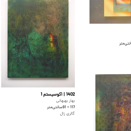
تی‌متر
1402 | اکوسیستم 1
بهار بهبهانی
117 × 91
سانتی‌متر
گالری زال