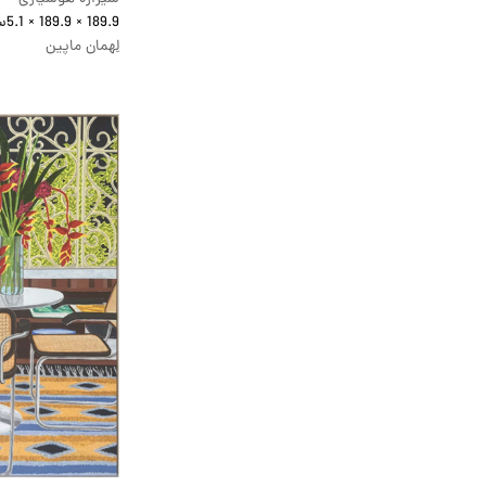
189.9 × 189.9 × 5.1
سا
لِهمان ماپین