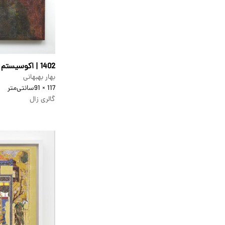
1402 | اکوسیستم 2
بهار بهبهانی
117 × 91
سانتی‌متر
گالری زال