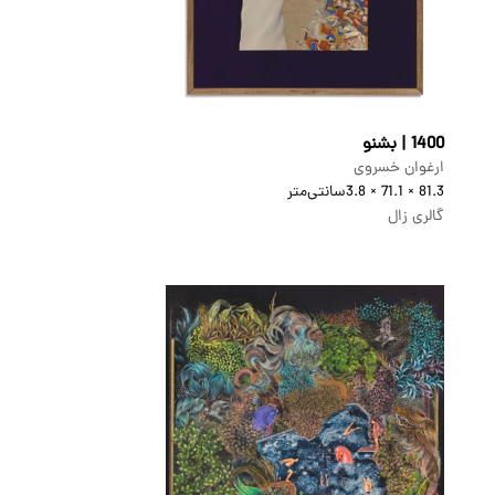
1400 | بشنو
ارغوان خسروی
81.3 × 71.1 × 3.8
سانتی‌متر
گالری زال