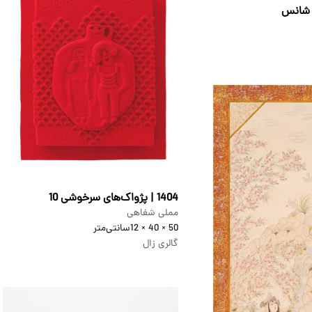
1404 | پژواک‌های سرخوشی 10
مملی شفاهی
50 × 40 × 12
سانتی‌متر
گالری زال