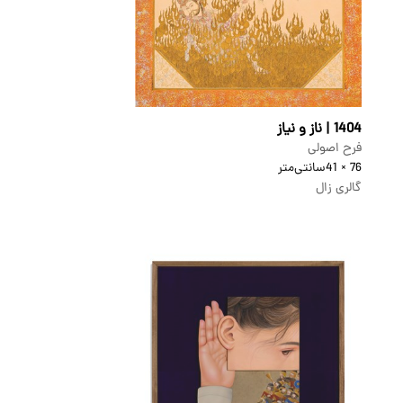
1404 | ناز و نیاز
فرح اصولی
76 × 41
سانتی‌متر
گالری زال