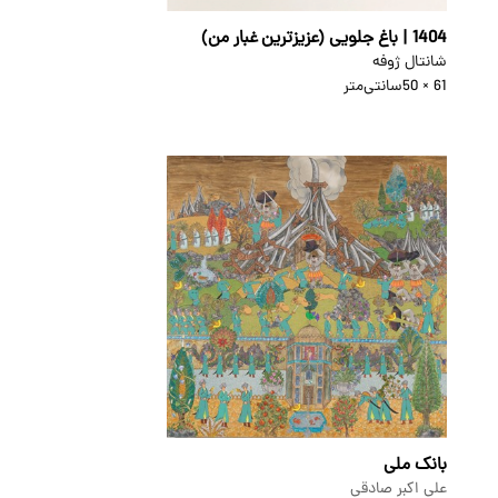
1404 | باغ جلویی (عزیزترین غبار من)
شانتال ژوفه
61 × 50
سانتی‌متر
بانک ملی
علی اکبر صادقی