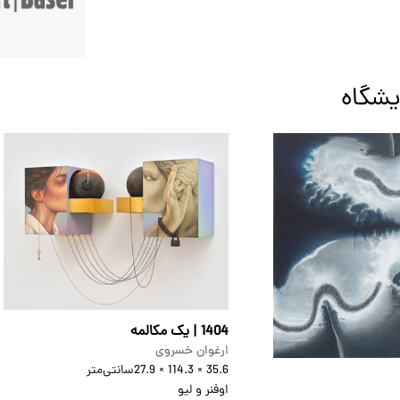
یشگاه
1404 | یک مکالمه
ارغوان خسروی
35.6 × 114.3 × 27.9
سانتی‌متر
اوفنر و لیو