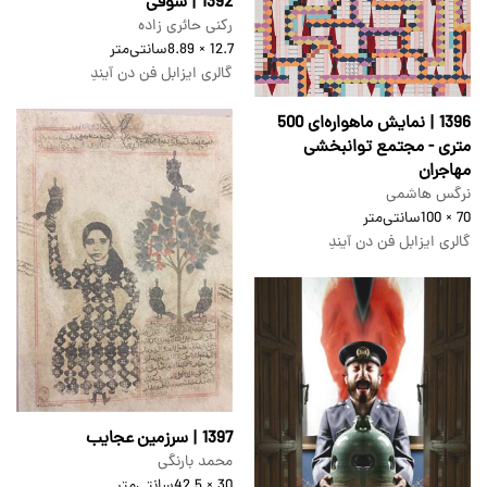
1392 | سوفی
رکنی حائری زاده
12.7 × 8.89
سانتی‌متر
گالری ایزابل فن دن آیندِ
1396 | نمایش ماهواره‌ای 500
متری - مجتمع توانبخشی
مهاجران
نرگس هاشمی
70 × 100
سانتی‌متر
گالری ایزابل فن دن آیندِ
1397 | سرزمین عجایب
محمد بارنگی
30 × 42.5
سانتی‌متر