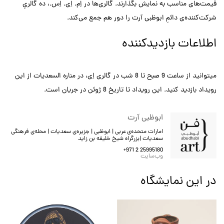
قیمت‌های مناسب به نمایش بگذارند. گالری‌ها در اِم. اِی. اِس.، ده گالریِ
شرکت‌کننده‌ی دائمِ ابوظبی آرت را دور هم جمع می‌کند.
اطلاعات بازدیدکننده
میتوانید از ساعت 9 صبح تا 8 شب در گالری اِی، در مناره السعدیات از این
رویداد بازدید کنید. این رویداد تا تاریخ 8 ژوئن در جریان است.
ابوظبی آرت
امارات متحده‌ی عربی | ابوظبی | جزیره‌ی سعدیات | محله‌ی فرهنگی
سعدیات |بزرگراه شیخ خليفه بن زايد
+971 2 25995180
وب‌سایت
در این نمایشگاه