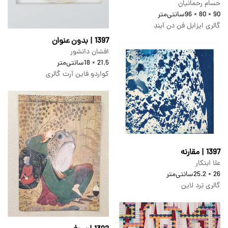
حسام رحمانیان
90 × 80 × 96
سانتی‌متر
گالری ایزابل فن دن آیندِ
1397 | بدون عنوان
افشان دانشور
21.5 × 18
سانتی‌متر
کواردو فاین آرت گالری
1397 | مقارنه
علا ابتکار
26 × 25.2
سانتی‌متر
گالری تِرد لاین