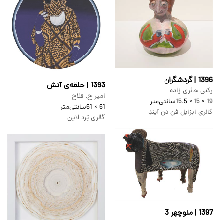
1396 | گردشگران
1393 | حلقه‌ی آتش
رکنی حائری زاده
امیر ح. فلاح
19 × 15 × 15.5
سانتی‌متر
61 × 61
سانتی‌متر
گالری ایزابل فن دن آیندِ
گالری تِرد لاین
1397 | منوچهر 3