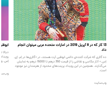
13 کار که در 8 آپریل 2019 در امارات متحده عربی میتوان انجام
ابوظبی
داد
دیالا ن
رویداد ب
ده گالری که شرکت کننده‌ی دائمی ابوظبی آرت هستند، در «گالری‌ها در اِم. اِی.
اِس. و ک
اِس.» آثار عکاسی و نقاشی را از قیمت 350 درهم تا 15000 درهم به نمایش
می‌گذارند. همچنین در این رویداد پرینت‌های محدود از هنرمندان نیز موجود
است.
وب‌سا
وب‌سایت