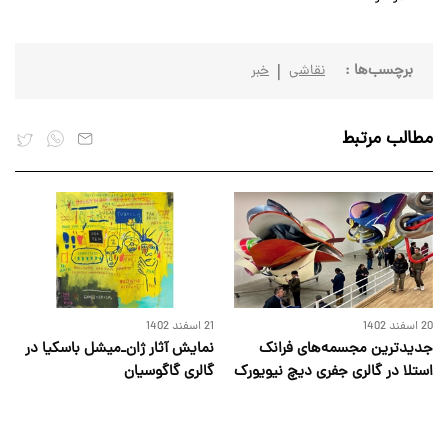
برچسب‌ها :
نقاشی
خبر
مطالب مرتبط
20 اسفند 1402
21 اسفند 1402
جدیدترین مجسمه‌های فرانک
نمایش آثار ژان‌ـ‌میشل باسکیا در
استلا در گالری جفری دیچ نیویورک
گالری گاگوسیان