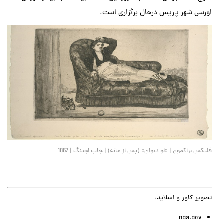
اورسی شهر پاریس درحال برگزاری است.
فلیکس براکمون | «لو دیوان» (پس از مانه) | چاپ اچینگ | 1867
تصویر کاور و اسلاید:
nga.gov