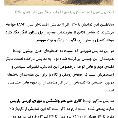
فلیکس براکمون | «جاده منتهی به بلوو» | چاپ اچینگ روی کاغذ ژاپنی | 1873
مخاطبین این نمایش با ۱۳۰ اثر از نمایش افسانه‌ای سال ۱۸۷۴ مواجه
می‌شوند که شامل آثاری از هنرمندانی هم‌چون
پل سزان
،
ادگار دگا
،
کلود
مونه
،
کامیل پیسارو
،
پیر آگوست رنوآر
و
برت مورسیو
است.
در این نمایش شورشی که نسبت به هنجارهای هنری پیشین توسط
هنرمندان این جنبش پی‌گرفته شده‌ بود، به نمایش‌ درآمده است. دیگر
نکته‌‌ی مهم و قابل توجه درخصوص این نمایش، تغییرات سیاسی و
اجتماعی‌ای است که جرقه‌ی رویکردی تازه را برای این هنرمندان به‌شعله
درآورد؛ جنبشی که نتیجه‌ی آن در آثار هنرمندان آن دوره قابل مشاهده
است.
نمایش مذکور توسط
گالری ملی هنر واشنگتن
و
موزه‌ی اورسی پاریس
سازمان‌دهی شده است؛ لازم به ذکر است که این نمایش از تاریخ ۲۵
مارچ تا ۱۴ جولای ۲۰۲۴ (۶ فروردین تا ۲۴ تیر ۱۴۰۳) نیز در موزه‌ی