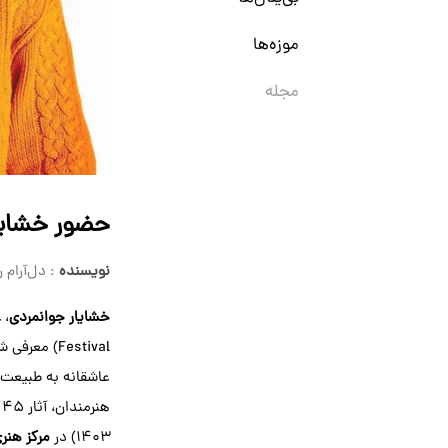
موزه‌ها
مجله
حضور خشایا
نویسنده
: دل‌آرام 
خشایار جوانمردی
، ع
Festival) 
۱۴۰۳) در
مرکز هنری