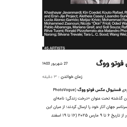
 فوتو ووگ
27 شهريور 1403
زمان خواندن
: ۳ دقیقه
فستیوال عکس فوتو ووگ
(PhotoVogue
مستان گذشته تحت عنوان «درخت زندگی؛ نامه‌ای
The Tree ) اعلام شد، هزاران عکاس از سرتاسر جهان آثار خود را ارسال کردند؛ از میان این
هنرمندان، آثار ۴۵ هنرمند منتخب طی نمایشی در معرض عموم قرار خواهند گرفت. نمایش مذکور از تاریخ ۶ تا ۹ مارس ۲۰۲۵ (۱۶ تا ۱۹ اسفند