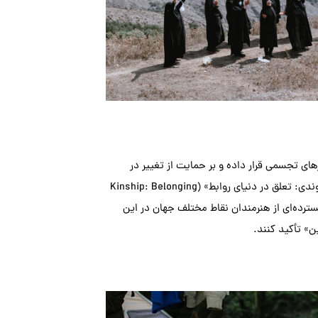
ویکرد امسال خود را فراتر از هنرهای تجسمی قرار داده و بر حمایت از تغییر در
دیدگاه و نحوه‌ی تعامل ما با سیاره‌ی خود تکیه کرده است. این جشنواره با الهام از اصل «خویشاوندی: تعلق در دنیای روابط» (Kinship: Belonging
د. آثار گسترده‌ای از هنرمندان نقاط مختلف جهان در این
ن» تأکید کنند.