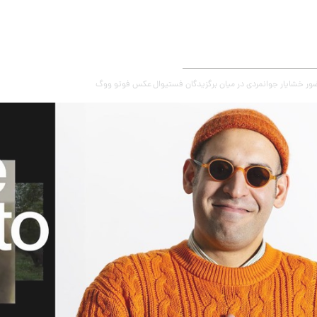
ر خشایار جوانمردی در میان برگزیدگان فستیوال عکس فوتو ووگ