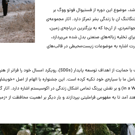
شد، موضوع این دوره از فستیوال فوتو ووگ بر
گاتنگ آن با زندگی بشر تمرکز دارد. آثار مجموعه‌ی
انمردی، از آن‌جا که به بزرگترین دریاچه‌ی زمین،
رای تخلیه زباله‌های صنعتی بدل شده می‌پردازد،
ضرورت اشاره به موضوعات زیست‌محیطی در قالب‌های
فستیوال فوتو ووگ با حمایت از اهداف توسعه پایدار (SDGs)، ر
in a World of Relations) و بر نقش پررنگ تمامی اشکال زندگی در اکوسیستم اشاره دار
د آمد تا به مفهومی فراملیتی بپردازند و بار دیگر بر اهمیت محافظت از «زمی