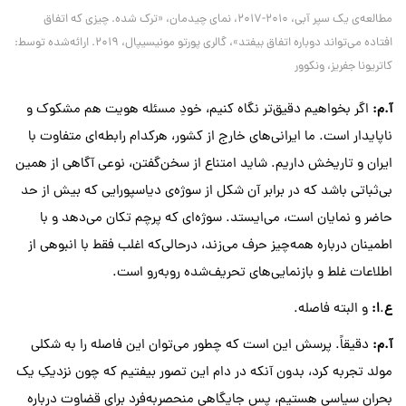
مطالعه‌ی یک سپر آبی، ۲۰۱۰-۲۰۱۷، نمای چیدمان، «ترک شده. چیزی که اتفاق
افتاده می‌تواند دوباره اتفاق بیفتد»، گالری پورتو مونیسیپال، ۲۰۱۹. ارائه‌شده توسط:
کاتریونا جفریز، ونکوور
آ
.
م
:
اگر بخواهیم دقیق‌تر نگاه کنیم، خودِ مسئله هویت هم مشکوک و
ناپایدار است. ما ایرانی‌های خارج از کشور، هرکدام رابطه‌ای متفاوت با
ایران و تاریخش داریم. شاید امتناع از سخن‌گفتن، نوعی آگاهی از همین
بی‌ثباتی باشد که در برابر آن شکل از سوژه‌ی دیاسپورایی که بیش از حد
حاضر و نمایان است، می‌ایستد. سوژه‌ای که پرچم تکان می‌دهد و با
اطمینان درباره همه‌چیز حرف می‌زند، درحالی‌که اغلب فقط با انبوهی از
اطلاعات غلط و بازنمایی‌های تحریف‌شده روبه‌رو است.
ع
.
ا
:
و البته فاصله.
آ
.
م
:
دقیقاً. پرسش این است که چطور می‌توان این فاصله را به شکلی
مولد تجربه کرد، بدون آنکه در دام این تصور بیفتیم که چون نزدیکِ یک
بحران سیاسی هستیم، پس جایگاهی منحصربه‌فرد برای قضاوت درباره