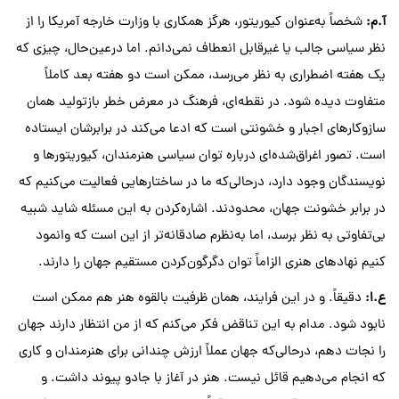
آ
.
م
:
شخصاً به‌عنوان کیوریتور، هرگز همکاری با وزارت خارجه آمریکا را از
نظر سیاسی جالب یا غیرقابل انعطاف نمی‌دانم. اما درعین‌حال، چیزی که
یک هفته اضطراری به نظر می‌رسد، ممکن است دو هفته بعد کاملاً
متفاوت دیده شود. در نقطه‌ای، فرهنگ در معرض خطر بازتولید همان
سازوکارهای اجبار و خشونتی است که ادعا می‌کند در برابرشان ایستاده
است. تصور اغراق‌شده‌ای درباره توان سیاسی هنرمندان، کیوریتورها و
نویسندگان وجود دارد، درحالی‌که ما در ساختارهایی فعالیت می‌کنیم که
در برابر خشونت جهان، محدودند. اشاره‌کردن به این مسئله شاید شبیه
بی‌تفاوتی به نظر برسد، اما به‌نظرم صادقانه‌تر از این است که وانمود
کنیم نهادهای هنری الزاماً توان دگرگون‌کردن مستقیم جهان را دارند.
ع
.
ا
:
دقیقاً. و در این فرایند، همان ظرفیت بالقوه هنر هم ممکن است
نابود شود. مدام به این تناقض فکر می‌کنم که از من انتظار دارند جهان
را نجات دهم، درحالی‌که جهان عملاً ارزش چندانی برای هنرمندان و کاری
که انجام می‌دهیم قائل نیست. هنر در آغاز با جادو پیوند داشت. و