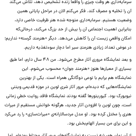
سرمایه‌داری هر وقت چیزی را واقعاً زنده تشخیص دهد، تلاش می‌کند
آن را تخلیه و مصرف کند. فکر می‌کنم الان در مراحل پایانی همین
وضعیت هستیم. سرمایه‌داری متوجه شده هنر ظرفیت خاصی دارد،
بنابراین اهمیت اجتماعی آن را بیش از حد بزرگ می‌کند، درحالی‌که
امکان واقعیِ زیست آن را کاهش می‌دهد. دیگر «هنرمند گرسنه» نداریم؛
در عوض تعداد زیادی هنرمندِ سیر اما دچار سوءتغذیه داریم.
و بعد نمایشگاه مروری آثار مطرح می‌شود. من ۴۸ سال دارم، اما طبق
بسیاری از معیارها هنوز «هنرمند جوان» محسوب می‌شوم. این
نمایشگاه هم برایم با نوعی دوگانگی همراه است. یکی از بهترین
نمایشگاه‌هایی که دیده‌ام، مرور آثار شری لوین در موزه قدیمی ویتنی
نیویورک بود. کیوریتورها گفته بودند نمایشگاه فاقد روایت خطیِ زمانی
است، چون لوین با افزودن آثار جدید، هرگونه خوانش مستقیم از میراث
هنری را مختل کرده بود. او مدل مردسالارانه‌ی «میراث‌سازی» را رد می‌کرد
و این برای من بسیار الهام‌بخش بود.
از آن زمان همیشه نسبت به نمایشگاه‌های مرور آثار محتاط بوده‌ام. اما