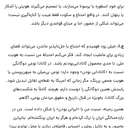
برای خود اسطوره یا پرسونا می‌سازند، یا تصمیم می‌گیرند هویتی را آشکار
یا پنهان کنند. در واقع امتناع و سکوت فقط غیبت یا کناره‌گیری نیست؛
می‌تواند شکلی از حضور، اما بر مبنای قواعدی دیگر باشد.
ع
.
ا
:
خیلی زود فهمیدم که امتناع یا حل‌ناپذیر ماندن، می‌تواند فضای
زیادی برای عاملیت ایجاد کند. فکر می‌کنم احتیاط من نسبت به هویت
ملی، تا حدی محصول کانادایی‌بودنم باشد. در کانادا نوعی دوگانگی
نسبت به «کانادایی بودن» وجود دارد؛ نوعی بی‌میلی به میهن‌پرستی یا
هویت جمعیِ پررنگ، مگر زمانی که آمریکا به نقطه‌ی تقابل تبدیل شود.
راستش همین دوگانگی را دوست دارم، هرچند کاملاً به شکست‌های
بزرگ کانادا، به‌ویژه در قبال تاریخ و حقوق مردمان بومی، آگاهم.
همین زمینه، نسبت من با «ایرانی بودن» را شکل داده است. من در
یازده‌سالگی ایران را ترک کرده‌ام و هرگز به ایران برنگشته‌ام. بنابراین
به‌مرور، و به دلایل روشن، احساس فاصله‌ی زیادی با محل تولدم پیدا