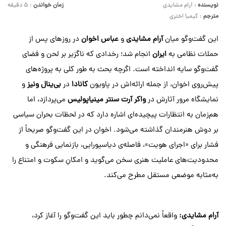
نویسنده
: آرام مشایدی
زمان خواندن
: ۵ دقیقه
مترجم
: کیمیا اختری
این گفت‌وگو میان
آرام مشایدی
و
عباس اخوان
در روزهای پس از
حملات نظامی به
ایران
انجام شد؛ رخدادی که ناگزیر بر لحن و فضای
گفت‌وگو سایه انداخته است. اگرچه بحث به طور کلی به پروژه‌های
پیش‌روی اخوان، از جمله ارائه‌اش در پاویون
کانادا
در
بی‌ینال ونیز
و
نمایشگاه مرور آثارش در
واکر آرت سنتر مینیاپولیس
می‌پردازد، اما
هم‌زمان به انتظارات پیچیده‌ای اشاره دارد که در لحظات بحران سیاسی
بر دوش هنرمندان گذاشته می‌شود. اخوان در این گفت‌وگو صریحاً از
فشار برای «اجرای هویت»، فاصله‌ی دیاسپورایی، بازنمایی فرهنگی و
محدودیت‌های عاملیت هنری سخن می‌گوید و امکانِ سکوت و امتناع را
به‌مثابه موضعی مستقل مطرح می‌کند.
آرام
مشایدی
:
واقعاً نمی‌دانم چطور باید این گفت‌وگو را آغاز کرد،