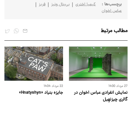
برچسب‌ها :
کیمیا اختری
بی‌ینال ونیز
فریز
عباس اخوان
مطالب مرتبط
27 مرداد 1400
22 مرداد 1404
نمایش انفرادی عباس اخوان در
جایزه بنیاد «Hnatyshyn»
گالری چیزنهِیل