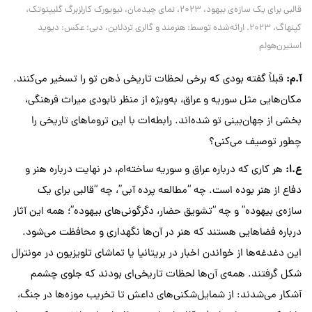
قالبی برای یک سازه‌ی بیهود، ۲۰۲۳، نمای چیدمان، نیویورک کارلزبرگ گلیپتوتک،
کپنهاگ، ۲۰۲۳. ارائه‌شده توسط: هنرمند و گالری تردلاین، دبی؛ عکس: دیوید
استیرن‌هولم
آ
.
م
:
قبلاً گفته بودی که برخی لحظات تاریخی ذهن تو را تسخیر می‌کنند.
مکان‌هایی مثل سوریه و عراق، به‌ویژه از منظر نابودی میراث فرهنگی،
بخشی از جهان‌بینی تو شده‌اند. رابطه‌ات با این تروماهای تاریخی را
چطور توصیف می‌کنی؟
ع
.
ا
:
هر کاری که درباره عراق و سوریه ساخته‌ام، در نهایت درباره هنر و
دفاع از هنر بوده است. چه “مطالعه پرده آبی”، چه “قالبی
برای
یک
سازه‌ی
بیهوده
”
و چه “تشویق
حضار،
دگرگونی‌های
بیهوده
”
؛ همه این آثار
درباره فضاهایی هستند که هنر در آن‌ها نگهداری و محافظت می‌شود.
این دغدغه‌ها از خواندن اخبار در بریتانیا یا تماشای تلویزیون در مونترال
شکل گرفتند. همه‌ی آن‌ها لحظات تاریخی‌ای بودند که جلوی چشمم
آشکار می‌شدند: از شمایل‌شکنی‌های داعش تا تخریب موزه‌ها در جنگ،