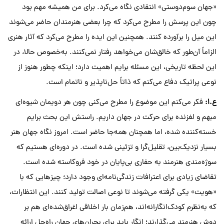
«جهان سوم‌دوستی» انتقادی نگاه می‌کرد. برای من همیشه مهم بود
چون این پرسش را مطرح می‌کرد که چرا بعضی هنرمندان حاضر می‌شوند
این میل را برآورده کنند. همچنین این ایده را مطرح می‌کرد که آثار هنری
الزاماً آن‌طور که خالق‌شان می‌خواهد رفتار نمی‌کنند. به‌خصوص حالا، در
این لحظه تاریخی، این مسئله برایم اهمیت دارد؛ اینکه چطور هنوز از
نوعی پراتیک دفاع می‌کنم که ذاتاً حل‌ناپذیر و ناتمام است.
ع
.
ا
:
فکر می‌کنم این موضوع را مطرح می‌کنی چون هر دویمان شیوه‌ای
مبهم و لغزنده برای حرکت در جهان داریم. راستش این بحث برایم
خسته‌کننده شده، اما همچنان همه‌جا حاضر است. امروز نگاه جهان هنر
بسیار نزدیک‌بین، تقلیل‌گرا و تزئینی شده است. در دوره‌ای هستیم که
سوژه‌مندی هنرمند به حفاری بی‌پایان در خود فروکاسته شده است.
تقاضای زیادی برای اعترافات زندگی‌نامه‌ای وجود دارد؛ چیزهایی که با
«هویت» یکی گرفته می‌شوند تا نوعی اصالت تولید کنند. این انتظارات،
که به‌نظرم کودک‌انگارانه‌اند، هم‌زمان بار اخلاقی اغراق‌شده‌ای هم بر
دوش هنرمند می‌گذارند؛ انگار باید برای بحران‌های جهان راه‌حل ارائه