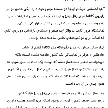
آ
.
م
:
احساس می‌کنم اینجا دو مسئله مهم وجود دارد؛ یکی حضور تو در
پاویون کانادا
در
بی‌ینال ونیز
و اینکه چگونه باید میان احتیاطت نسبت
به هویت ملی و چارچوب بازنمایی ملی آشتی برقرار کنی. دیگری
نمایشگاه مرور آثارت در
واکر آرت سنتر
و مسئله‌ی بازنمایی دوباره‌ی آثاری
که اساساً برای موقعیت‌های خاص ساخته شده بودند.
ع
.
ا
:
مدتی پیش به مدیر
نگارخانه ملی کانادا
گفتم که شاید
جاه‌طلبی‌ام هرگز در نمایندگی یک کشور خلاصه نشده است؛ بلکه
می‌خواستم ‌انقدر مسئله‌ساز باشم که توسط یک ملت سانسور شوم. نه
به‌عنوان استراتژی، نه از طریق تولید عمدیِ جنجال؛ بلکه چون اگر اثری
آن‌قدر زنده باشد که اصطکاک ایجاد کند و مستحق سانسور شود، یعنی
هنوز چیزی در آن زنده است.
چند سال پیش وقتی در فهرست نهایی
بی‌ینال ونیز
قرار گرفتم،
درخواست حذف نامم را کردم. با وجود اینکه می‌دانستم هیئت داوران