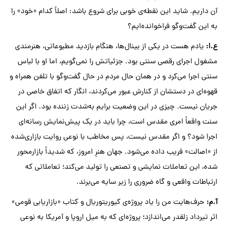
آن داریم. شاید این نقطه‌ی خوبی برای شروع باشد: اصلاً کدام «خود» را
به این گفت‌وگو فراخوانده‌ایم؟
ع
.
ا
:
یادم هست در یکی از بینال‌ها، هنگام بازدید مطبوعاتی، هنرمندی
مشغول اجرای رقصی سنتی بود. جزئیاتش را نمی‌گویم، اما او با لباس‌
سنتی اجرا می‌کرد و در همان حال مردم در حال گفت‌وگو با تلفن همراه و
قهوه‌ای در دستشان از کنارش عبور می‌کردند، انگار که اتفاق خاصی در
جریان نیست. چیزی در این وضعیت برایم به‌شدت زننده بود. اگر این
سنت واقعاً امری مقدس است، چرا باید در یک پیش‌نمایش رسانه‌ای
اجرا شود؟ و اگر مقدس نیست، پس مخاطب با نوعی روایت بازاری‌شده
از «اصالت» فریب داده می‌شود. جهان هنرِ امروز، که شدیداً بازارمحور
شده، این تعاملات نمایشی و تصنعی را تولید می‌کند؛ تعاملاتی که
ارتباطات واقعی و گاه ضروری را زیر سایه می‌برند.
آ
.
م
:
حرف‌هایت من را یاد پروژه‌ی کیوریتوریال و کتاب «بازاریابی قومی»
اثر تیرداد زلقدر می‌اندازد؛ پروژه‌ای که به میل اروپا و آمریکا به نوعی