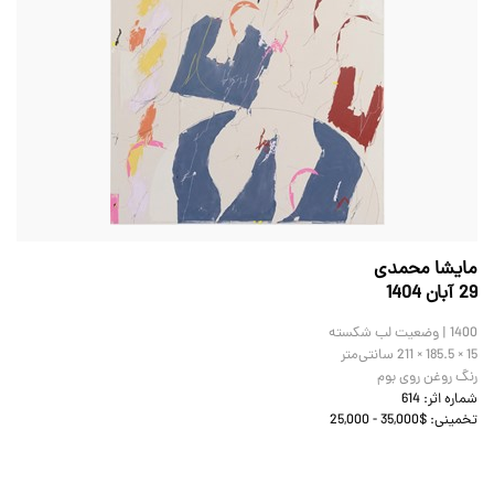
مایشا محمدی
29 آبان 1404
1400 | وضعیت لب شکسته
211 × 185.5 × 15
سانتی‌متر
رنگ روغن روی بوم
شماره اثر:
614
تخمینی:
25,000 - 35,000$