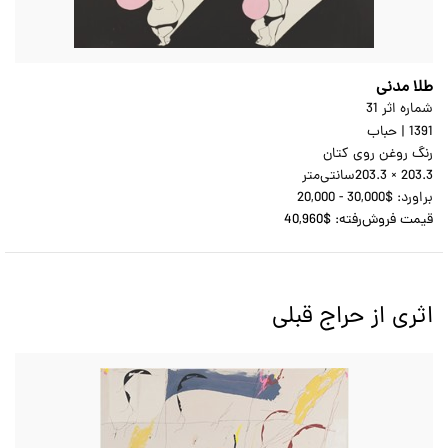
طلا مدنی
شماره اثر 31
1391
|
حباب
رنگ روغن روی کتان
203.3 × 203.3
سانتی‌متر
براورد:
20,000 - 30,000$
قیمت فروش‌رفته:
40,960$
اثری از حراج قبلی