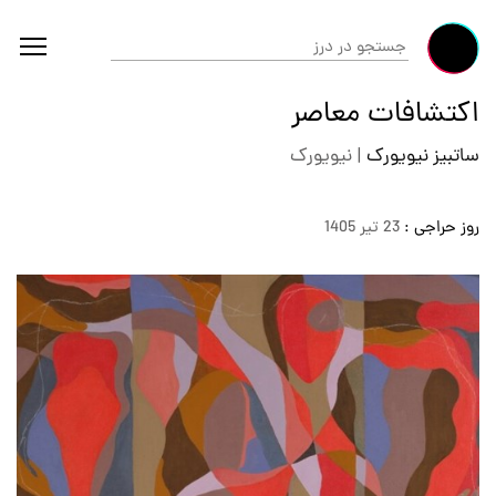
اکتشافات معاصر
ساتبیز نیویورک
|
نیویورک
روز حراجی :
23 تير 1405