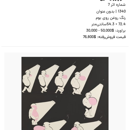
شماره اثر 7
1340
|
بدون عنوان
رنگ روغن روی بوم
54.3 × 72.4
سانتی‌متر
براورد:
30,000 - 50,000$
قیمت فروش‌رفته:
76,800$