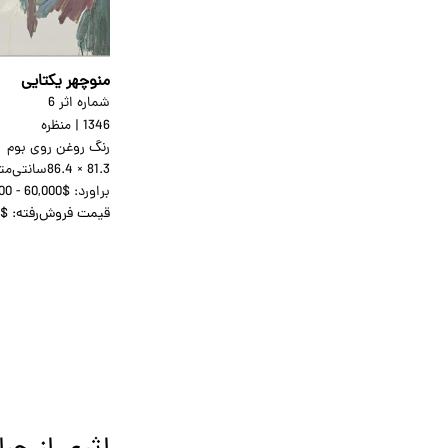
منوچهر یکتایی
شماره اثر 6
1346
|
منظره
رنگ روغن روی بوم
86.4 × 81.3
سانتی‌متر
براورد:
00 - 60,000$
قیمت فروش‌رفته:
0$