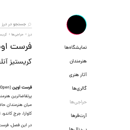
درز
حراجی‌ها
کریست
فرست اوپ
نمایشگاه‌ها
کریستیز آنل
هنرمندان
آثار هنری
فرست اوپن
گالری‌ها
پرتقاضاترین هنرمند
حراجی‌ها
میان هنرمندان حاضر
کاوارا، جرج کاندو،
آرت‌فرها
در این فصل، فرست ا
بی‌ینال‌ها