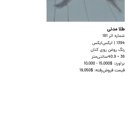
طلا مدنی
شماره اثر 181
1394
|
ایکس‌ایکس
رنگ روغن روی کتان
40.9 × 36
سانتی‌متر
براورد:
10,000 - 15,000$
قیمت فروش‌رفته:
19,050$