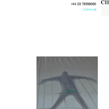
+44 20 78399060
وب‌سایت