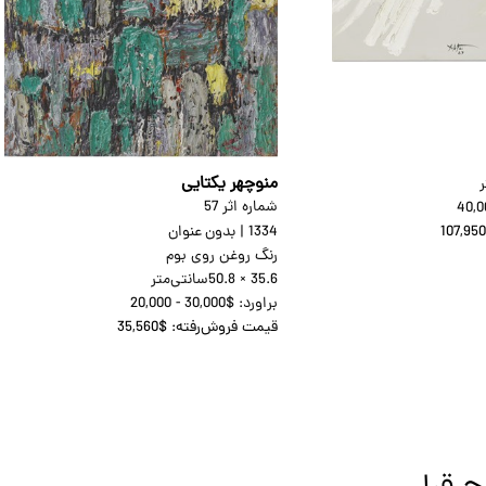
منوچهر یکتایی
شماره اثر 57
40,0
107,95
1334
|
بدون عنوان
رنگ روغن روی بوم
50.8 × 35.6
سانتی‌متر
براورد:
20,000 - 30,000$
قیمت فروش‌رفته:
35,560$