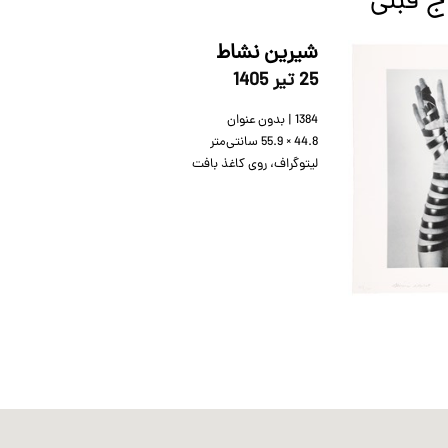
اج قبلی
شیرین نشاط
25 تير 1405
1384 | بدون عنوان
55.9 × 44.8
سانتی‌متر
لیتوگراف، روی کاغذ بافت