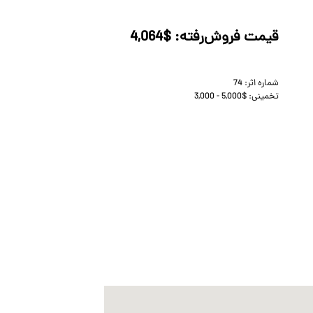
قیمت فروش‌رفته:
4,064$
شماره اثر:
74
تخمینی:
3,000 - 5,000$