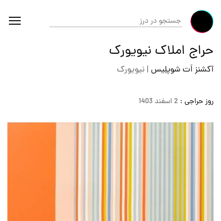
حراج املاک نیویورک
آکشنز اَت شوپلِیس
|
نیویورک
روز حراجی :
2 اسفند 1403