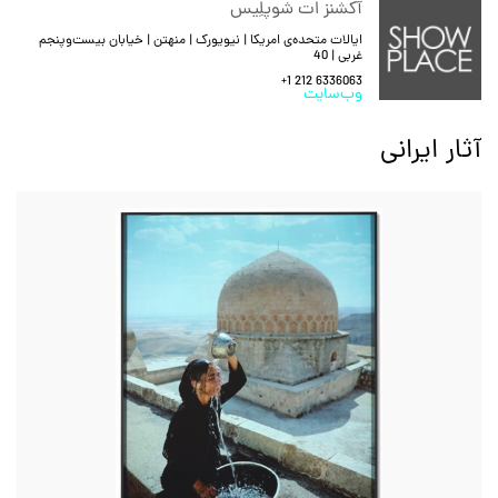
آکشنز اَت شوپلِیس
ایالات متحده‌ی امریکا | نیویورک | منهتن | خیابان بیست‌وپنجم
غربی | 40
+1 212 6336063
وب‌سایت
آثار ایرانی