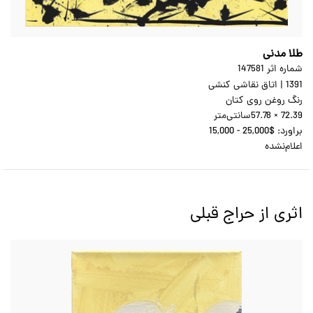
طلا مدنی
شماره اثر 147581
1391
|
اتاق نقاشی کنشی
رنگ روغن روی کتان
57.78 × 72.39
سانتی‌متر
براورد:
15,000 - 25,000$
اعلام‌نشده
اثری از حراج قبلی