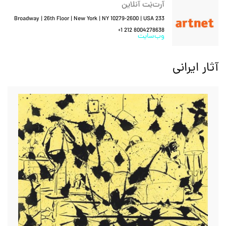
آرت‌نِت آنلاین
233 Broadway | 26th Floor | New York | NY 10279-2600 | USA
+1 212 8004278638
وب‌سایت
آثار ایرانی