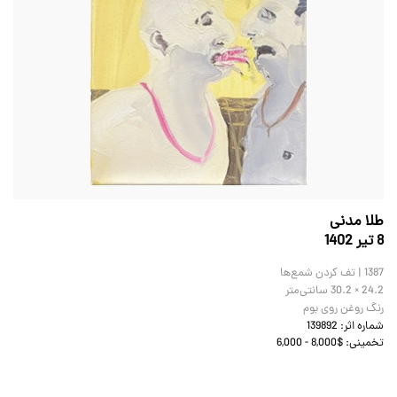
طلا مدنی
8 تير 1402
1387 | تف کردن شمع‌ها
30.2 × 24.2
سانتی‌متر
رنگ روغن روی بوم
شماره اثر:
139892
تخمینی:
6,000 - 8,000$