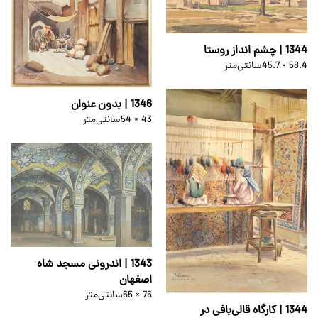
1344 | چشم انداز روستا
45.7 × 58.4
سانتی‌متر
1346 | بدون عنوان
54 × 43
سانتی‌متر
1343 | اندرونی مسجد شاه
اصفهان
65 × 76
سانتی‌متر
1344 | کارگاه قالی‌بافی در