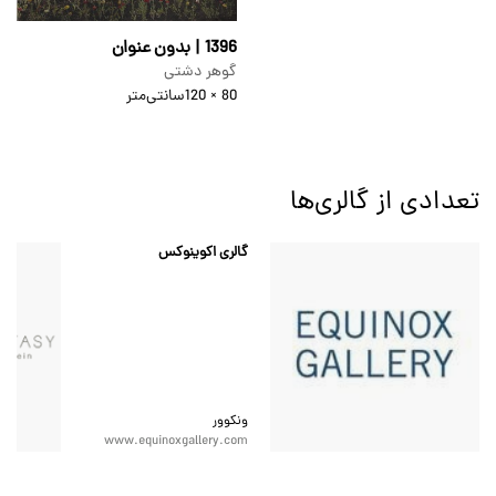
1396 | بدون عنوان
گوهر دشتی
80 × 120
سانتی‌متر
تعدادی از گالری‌ها
گالری اکوینوکس
ونکوور
www.equinoxgallery.com