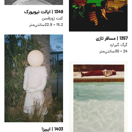
1349 | ایالت نیویورک
کنت ژوزفسن
15.2 × 22.9
سانتی‌متر
1357 | مسافر تازی
گرگ گیرارد
24 × 30
سانتی‌متر
1403 | ایبیزا