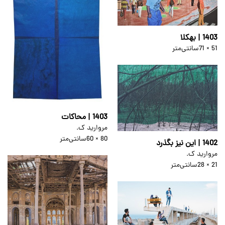
1403 | بهکلا
51 × 71
سانتی‌متر
1403 | محاکات
مروارید ک.
80 × 60
سانتی‌متر
1402 | این نیز بگذرد
مروارید ک.
21 × 28
سانتی‌متر