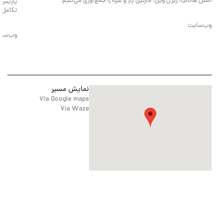
استل هانانیا، ژیزل وین، مارتین پار و غیره را جمع‌آوری می‌کنیم.
تکامل ک
وب‌سایت
وب‌سا
نمایش مسیر
Via Google maps
Via Waze