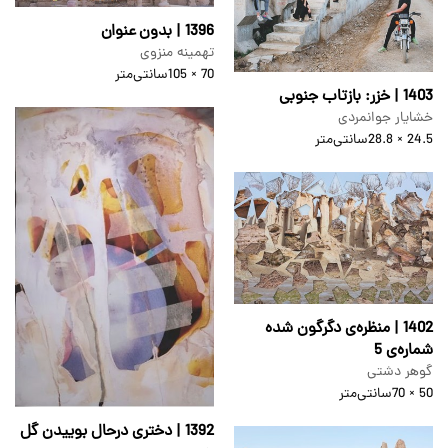
1396 | بدون عنوان
تهمینه منزوی
70 × 105
سانتی‌متر
1403 | خزر: بازتاب جنوبی
خشایار جوانمردی
24.5 × 28.8
سانتی‌متر
1402 | منظره‌ی دگرگون شده
شماره‌ی 5
گوهر دشتی
50 × 70
سانتی‌متر
1392 | دختری درحال بوییدن گل