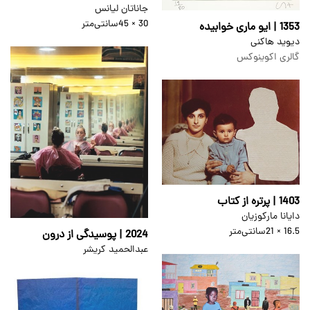
جاناتان لیانس
30 × 45
سانتی‌متر
1353 | ایو ماری خوابیده
دیوید هاکنی
گالری اکوینوکس
1403 | پرتره از کتاب
دایانا مارکوزیان
16.5 × 21
سانتی‌متر
2024 | پوسیدگی از درون
عبدالحمید کریشر