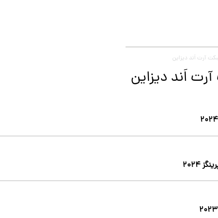
سِکت آرت اَند دیزاین
 آرت اَند دیزاین
ز ۲۰۲۴