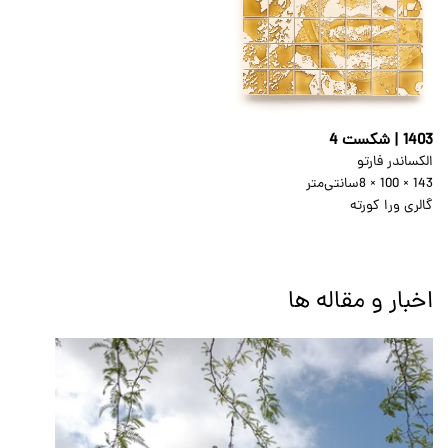
1403 | شکست 4
الکساندر فارتو
143 × 100 × 8
سانتی‌متر
گالری ورا کورته
اخبار و مقاله ها