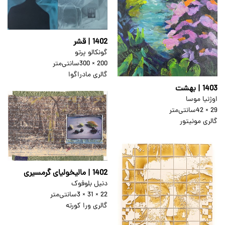
1402 | قشر
گونکالو پرتو
200 × 300
سانتی‌متر
گالری مادراگوا
1403 | بهشت
اوژنیا موسا
29 × 42
سانتی‌متر
گالری مونیتور
1402 | مالیخولیای گرمسیری
دنیل بلوفوک
22 × 31 × 3
سانتی‌متر
گالری ورا کورته