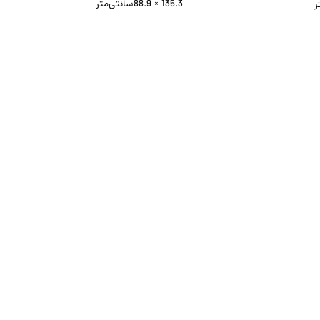
135.3 × 88.9
سانتی‌متر
ر