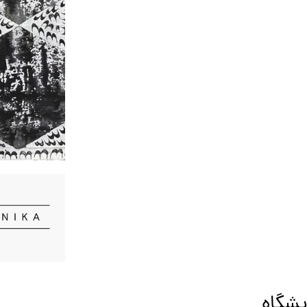
یشگاه