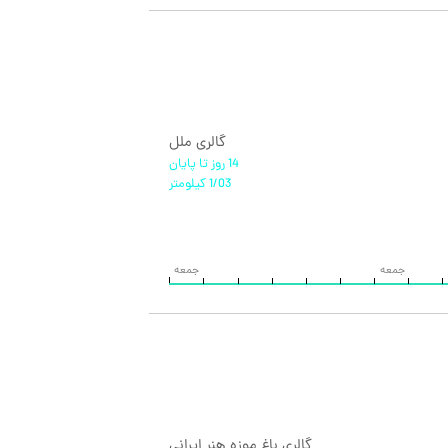
گالری ملل
14 روز تا پایان
1/03 کیلومتر
جمعه
جمعه
گالری باغ موزه هنر ایرانی