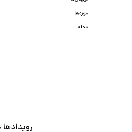
موزه‌ها
مجله
رویدادها د