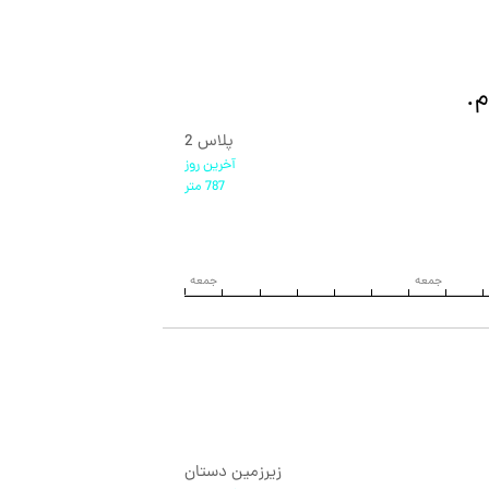
.
پلاس 2
آخرين روز
787 متر
جمعه
جمعه
زیرزمین دستان