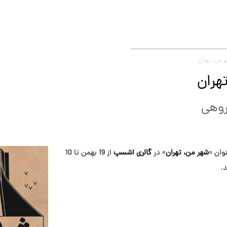
 من، تهران
هران
روهی
وان «
شهر من، تهران
» در
گالری اشسپ
از 19 بهمن تا 10
د.