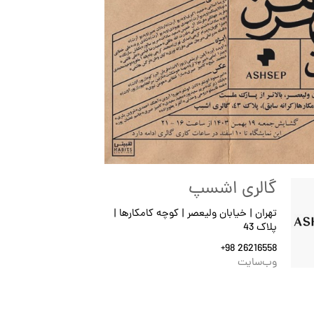
گالری اشسپ
تهران | خیابان ولیعصر | کوچه کامکارها |
پلاک 43
+98 26216558
وب‌سایت