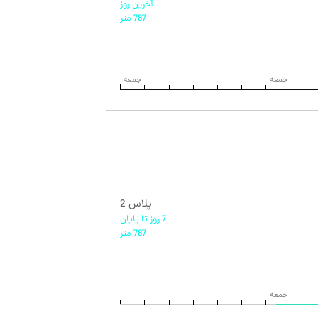
آخرين روز
787 متر
جمعه
جمعه
پلاس 2
7 روز تا پایان
787 متر
جمعه