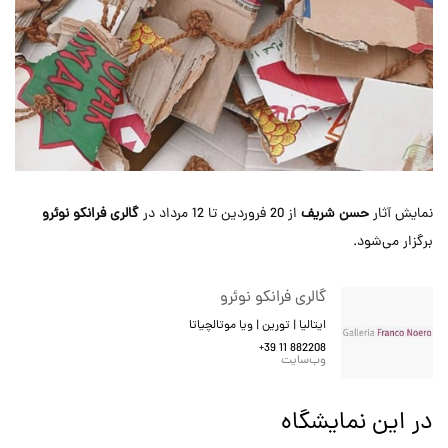
نمایش آثار
حسن شریف
از 20 فروردین تا 12 مرداد در
گالری فرانکو نوئرو
برگزار می‌شود.
گالری فرانکو نوئرو
ایتالیا | تورین | ویا موتالچیاتا
+39 11 882208
وب‌سایت
در این نمایشگاه