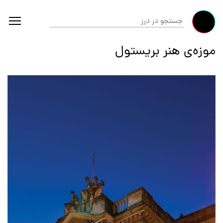
موزه‌ی هنر بریستول