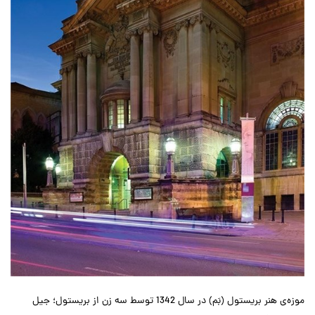
موزه‌ی هنر بریستول (بَم) در سال 1342 توسط سه زن از بریستول؛ جیل