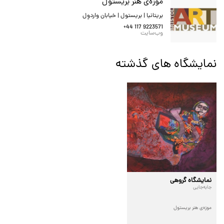
موزه‌ی هنر بریستول
بریتانیا | بریستول | خیابان واردوِل
+44 117 9223571
وب‌سایت
نمایشگاه های گذشته
نمایشگاه گروهی
جابه‌جایی
موزه‌ی هنر بریستول