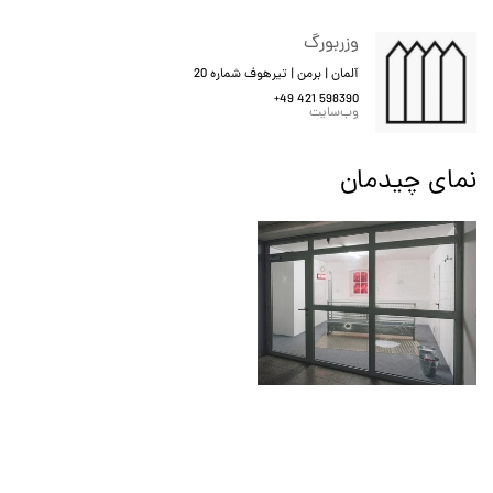
وزربورگ
آلمان | برمن | تیرهوف شماره 20
+49 421 598390
وب‌سایت
نمای چیدمان