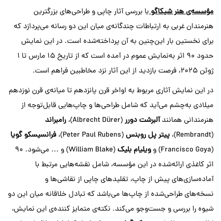
مؤسسه‌ی هنر شیکاگو
با بررسی آثار چاپی و طراحی‌های بزرگترین
هنرمندان غربی به ارتباطات چندگانه‌ی میان این دو رسانه می‌پردازد که
برای نخستین بار این‌چنین به آن پرداخته‌شده است. در این نمایش
حدود ۹۰ اثر به‌نمایش عموم در آمده‌ است که از تاریخ ۱۵ مارس تا ۱
ژوئن ۲۰۲۵، فرصت بازدید از این آثار نزد مخاطبین فراهم است.
در این نمایش آثاری مربوط به اواخر قرن پانزدهم تا میانه‌ی قرن نوزدهم
میلادی به‌چشم می‌آید که شامل طراحی‌ها و چاپ‌‌هایی قابل‌توجه از
هنرمندانی همانند
آلبرشت دورر
(Albrecht Dürer)،
رامبراند
(Rembrandt)،
پیتر پل روبنس
(Peter Paul Rubens)،
فرانسیسکو گویا
(Francisco Goya) و
ویلیام بلیک
(William Blake) و ... می‌شود. ۹۰
اثر کاغذی ارائه‌شده در این مؤسسه، شامل نقشه‌هایی مرتبط با
آماده‌سازی‌‌های پیش از چاپ، تقلیدهای چاپی از نقاشی‌ها و
نسخه‌های طراحی‌شده از چاپ‌ها می‌باشد که تبادل خلاقانه میان این دو
شیوه‌ را بررسی و جست‌و‌جو می‌کند. نکته‌ی متمایز کننده‌ی این نمایش،