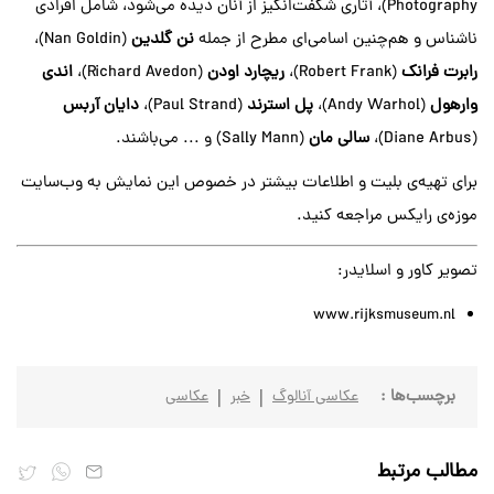
Photography)، آثاری شگفت‌انگیز از آنان دیده می‌شود، شامل افرادی
ناشناس و هم‌چنین اسامی‌ای مطرح از جمله
نن گلدین
(Nan Goldin)،
رابرت فرانک
(Robert Frank)،
ریچارد اودن
(Richard Avedon)،
اندی
وارهول
(Andy Warhol)،
پل استرند
(Paul Strand)،
دایان آربس
(Diane Arbus)،
سالی مان
(Sally Mann) و ... می‌باشند.
برای تهیه‌ی بلیت و اطلاعات بیشتر در خصوص این نمایش به وب‌سایت
موزه‌ی رایکس مراجعه کنید.
تصویر کاور و اسلایدر:
www.rijksmuseum.nl
برچسب‌ها :
عکاسی آنالوگ
خبر
عکاسی
مطالب مرتبط