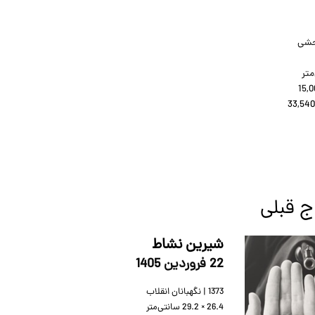
حشی
متر
15,0
33,54
اج قبلی
شیرین نشاط
22 فروردين 1405
1373 | نگهبانان انقلاب
29.2 × 26.4
سانتی‌متر