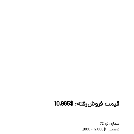
قیمت فروش‌رفته:
10,965$
شماره اثر:
72
تخمینی:
8,000 - 12,000$