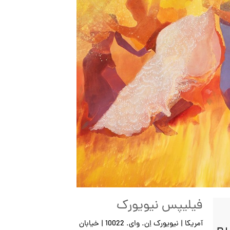
فیلیپس نیویورک
آمریکا | نیویورک اِن. وای. 10022 | خیابان