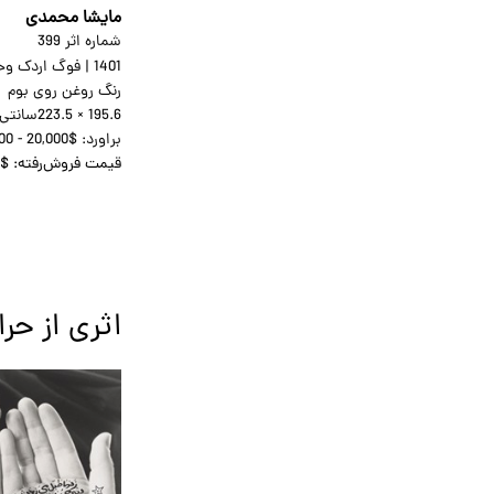
مایشا محمدی
شماره اثر 399
1401
|
فوگ اردک و
رنگ روغن روی بوم
223.5 × 195.6
سانتی‌
براورد:
00 - 20,000$
قیمت فروش‌رفته:
0$
اثری از حر