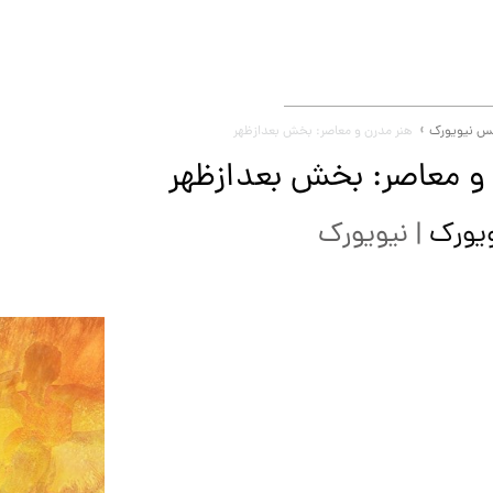
س نیویورک
هنر مدرن و معاصر: بخش بعدازظهر
و معاصر: بخش بعدازظهر
ویورک
|
نیویورک