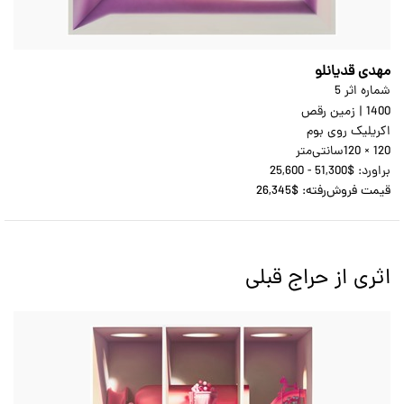
مهدی قدیانلو
شماره اثر 5
1400
|
زمین رقص
اکریلیک روی بوم
120 × 120
سانتی‌متر
براورد:
25,600 - 51,300$
قیمت فروش‌رفته:
26,345$
اثری از حراج قبلی