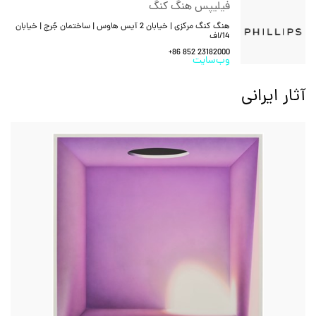
فیلیپس هنگ کنگ
هنگ کنگ مرکزی | خیابان 2 آیس هاوس | ساختمان جُرج | خیابان
14/اف
+86 852 23182000
وب‌سایت
آثار ایرانی