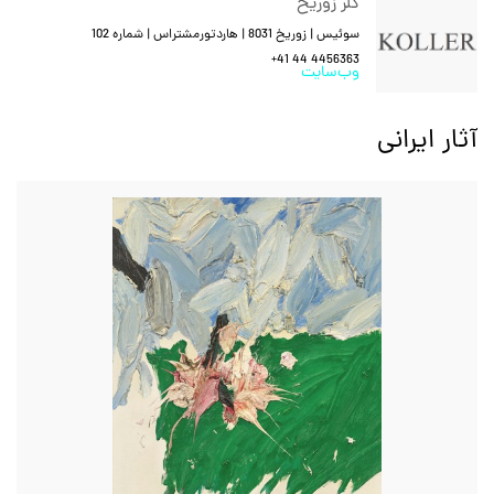
کُلر زوریخ
سوئیس | زوریخ 8031 | هاردتورمشتراس | شماره 102
+41 44 4456363
وب‌سایت
آثار ایرانی