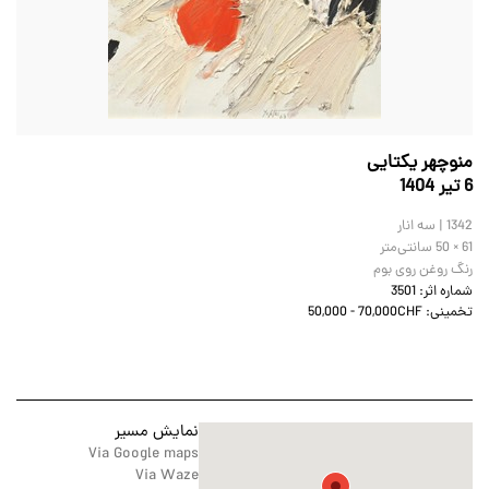
منوچهر یکتایی
6 تير 1404
1342 | سه انار
50 × 61
سانتی‌متر
رنگ روغن روی بوم
شماره اثر:
3501
تخمینی:
50,000 - 70,000CHF
نمایش مسیر
Via Google maps
Via Waze