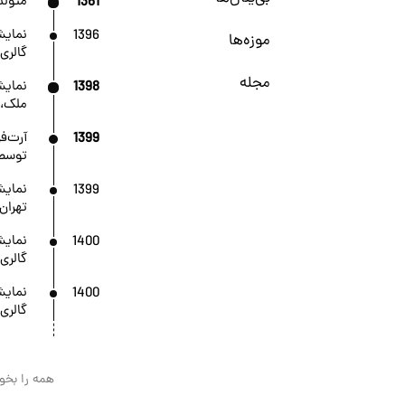
1361
متولد 
1396
نمایش
موزه‌ها
گالری 
مجله
1398
نمایش
ملک، 
1399
آرت‌ف
توسط 
1399
نمایشگ
تهران
1400
نمایش
گالری
1400
نمایشگ
گالری 
همه را بخوا