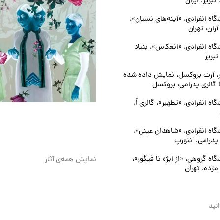
تبریز، ایران
گاه انفرادی، «آینه‌های نسیان»،
آران، تهران
گاه انفرادی، «انعکاس»، بنیاد
تبریز
ر، آرت بروکسل، نمایش داده شده
گالری پدرامی، بروکسل
اه انفرادی، «تطهیر»، گالری اُ،
گاه انفرادی، «شاهدان عینی»،
 پدرامی، آنتورپ
اه گروهی، «از ابژه تا فیگور»،
نمایش همه‌ی آثار
مژده، تهران
نید