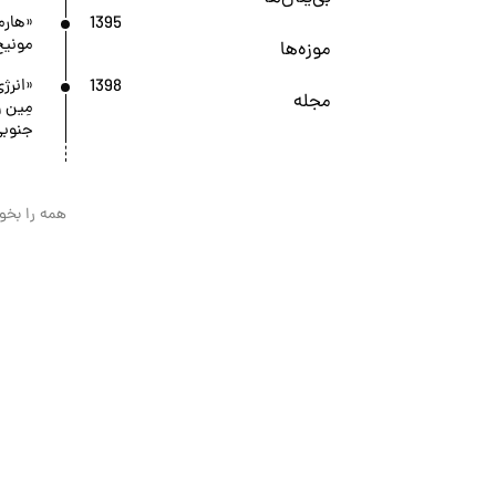
1395
«هارم
مونیخ
موزه‌ها
1398
«انرژ
مجله
مِین 
جنوبی
همه را بخوا