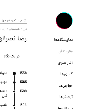
درز
هنرمندان
رضا ن
رضا نصراله
نمایشگاه‌ها
هنرمندان
در یک نگاه
آثار هنری
1354
متولد 
گالری‌ها
1365
مهاجر
حراجی‌ها
1388
«همه 
کلن
آرت‌فرها
1394
تاسیس
بی‌ینال‌ها