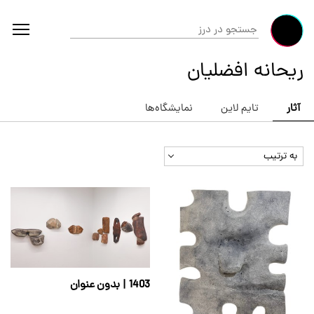
ریحانه افضلیان
آثار
تایم لاین
نمایشگاه‌ها
به ترتیب
1403 | بدون عنوان