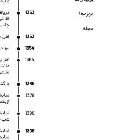
و ایا
1353
موزه‌ها
چلسی،
مجله
1353
نقل م
1354
مهاجر
1364
آغاز ب
دانشک
نقاشی
1365
بازگش
1378
نمایش
ازبکس
1396
نمایش
شب»، 
1398
نمایش
نمایش