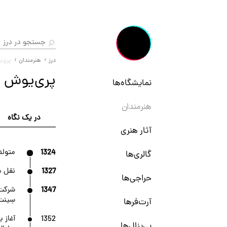
درز
هنرمندان
پری‌
پری‌یوش 
نمایشگاه‌ها
هنرمندان
در یک نگاه
آثار هنری
1324
متولد 
گالری‌ها
1327
نقل م
حراجی‌ها
1347
سِینت
آرت‌فرها
1352
آغاز ب
بی‌ینال‌ها