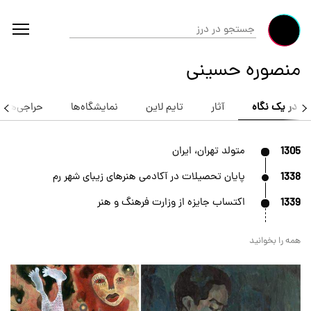
منصوره حسینی
در یک نگاه
آثار
تایم لاین
نمایشگاه‌ها
حراجی‌ها
1305
متولد تهران، ایران
1338
پایان تحصیلات در آکادمی هنرهای زیبای شهر رم
1339
اکتساب جایزه از وزارت فرهنگ و هنر
همه را بخوانید