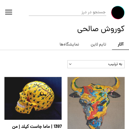
کوروش صالحی
آثار
تایم لاین
نمایشگاه‌ها
به ترتیب
1397 | ماما جاست کیلد اِ من