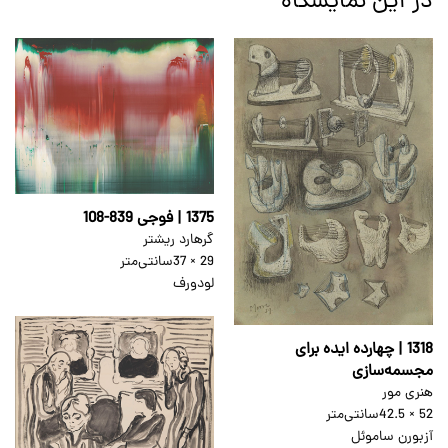
در این نمایشگاه
1375 | فوجی 839-108
گرهارد ریشتر
29 × 37
سانتی‌متر
لودورف
1318 | چهارده ایده برای
مجسمه‌سازی
هنری مور
52 × 42.5
سانتی‌متر
آزبورن ساموئل