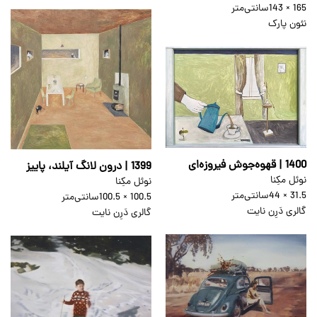
165 × 143
سانتی‌متر
نئون پارک
1400 | قهوه‌جوش فیروزه‌ای
1399 | درون لانگ آیلند، پاییز
نوئل مکِنا
نوئل مکِنا
31.5 × 44
سانتی‌متر
100.5 × 100.5
سانتی‌متر
گالری دَرِن نایت
گالری دَرِن نایت