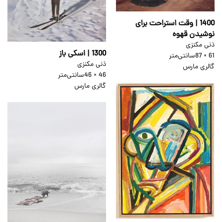
1400 | وقت استراحت برای
نوشیدن قهوه
دَنی مکنزی
1300 | اسکی باز
61 × 87
سانتی‌متر
دَنی مکنزی
گالری مارس
46 × 46
سانتی‌متر
گالری مارس