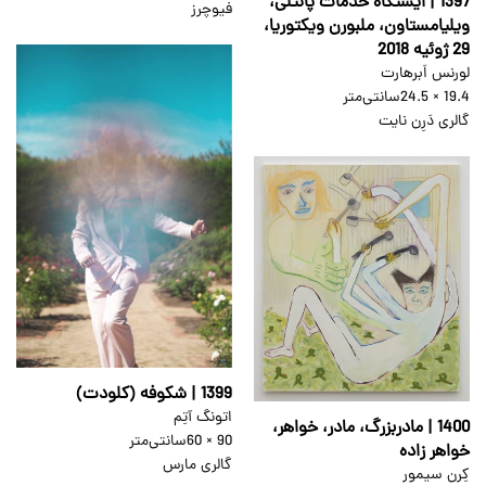
1397 | ایستگاه خدمات پانتلی،
فیوچرز
ویلیامستاون، ملبورن ویکتوریا،
29 ژوئیه 2018
لورنس اَبرهارت
19.4 × 24.5
سانتی‌متر
گالری دَرِن نایت
1399 | شکوفه (کلودت)
اتونگ آتِم
1400 | مادربزرگ، مادر، خواهر،‌
90 × 60
سانتی‌متر
خواهر زاده
گالری مارس
کِرن سیمور