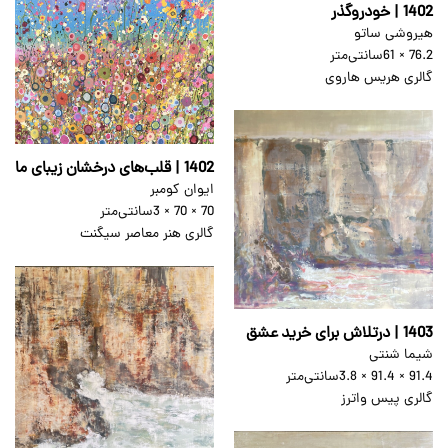
1402 | خودروگذر
هیروشی ساتو
76.2 × 61
سانتی‌متر
گالری هریس هاروی
1402 | قلب‌های درخشان زیبای ما
ایوان کومبر
70 × 70 × 3
سانتی‌متر
گالری هنر معاصر سیگنت
1403 | درتلاش برای خرید عشق
شیما شنتی
91.4 × 91.4 × 3.8
سانتی‌متر
گالری پیس واترز