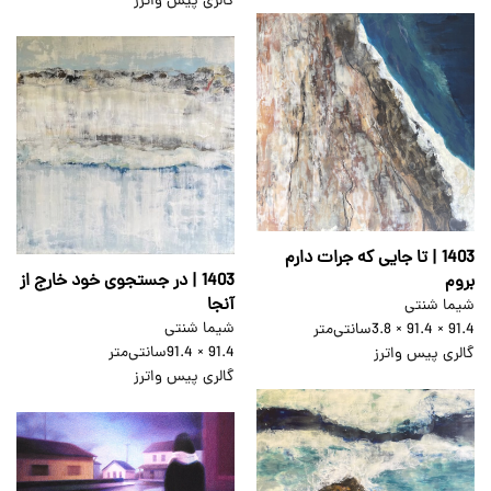
گالری پیس واترز
1403 | تا جایی که جرات دارم
1403 | در جستجوی خود خارج از
بروم
آنجا
شیما شنتی
شیما شنتی
91.4 × 91.4 × 3.8
سانتی‌متر
91.4 × 91.4
سانتی‌متر
گالری پیس واترز
گالری پیس واترز