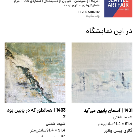
آمریکا | واشینگتن | خیابان اوکسیدنتال | شماره‌ی 1000 | مرکز
همایش‌های سنتری لینک
+1 206 5186912
وب‌سایت
در این نمایشگاه
1403 | همانطور که در پایین بود
1401 | آسمان پایین می‌آید
2
شیما شنتی
شیما شنتی
91.4 × 91.4
سانتی‌متر
91.4 × 91.4
سانتی‌متر
گالری پیس واترز