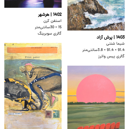
1402 | هرشهر
استفن کرن
15 × 30
سانتی‌متر
گالری سوبرینگ
1403 | پرش آزاد
شیما شنتی
91.4 × 91.4 × 3.8
سانتی‌متر
گالری پیس واترز