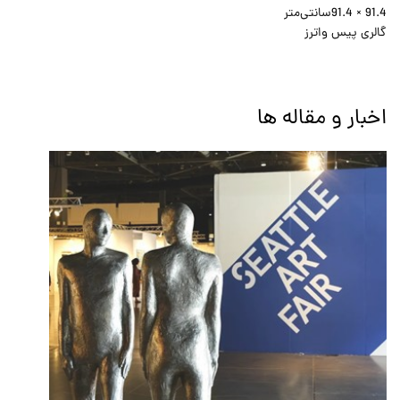
91.4 × 91.4
سانتی‌متر
گالری پیس واترز
اخبار و مقاله ها