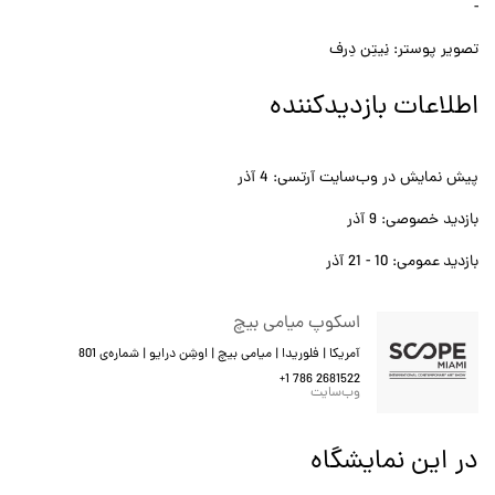
-
تصویر پوستر: نِیتِن دِرف
اطلاعات بازدیدکننده
پیش نمایش در وب‌سایت آرتسی: 4 آذر
بازدید خصوصی: 9 آذر
بازدید عمومی: 10 - 21 آذر
اسکوپ میامی بیچ
آمریکا | فلوریدا | میامی بیچ | اوشِن درایو | شماره‌ی 801
+1 786 2681522
وب‌سایت
در این نمایشگاه