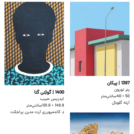
1397 | پیکان
یِنر تورون
1400 | گوئِنی گتا
50 × 40
سانتی‌متر
ایدریس حبیب
آرته گلوبال
149.9 × 101.6
سانتی‌متر
دِ کانتمپورری آرت مدرن پراجکت