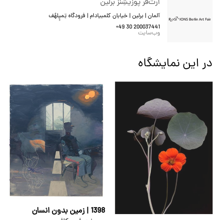
آرت‌فر پوزیشِنز برلین
آلمان | برلین | خیابان کلمبیادام | فرودگاه تِمپِِلهُف
+49 30 200037441
وب‌سایت
در این نمایشگاه
1398 | زمین بدون انسان