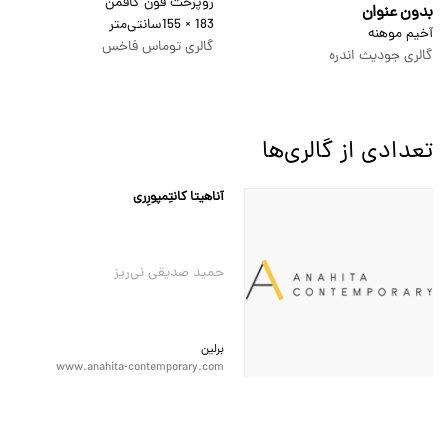
روپرخت فون کافمن
بدون عنوان
183 × 155
سانتی‌متر
آخیم موهنه
گالری توماس فاخس
گالری جودیث اندره
تعدادی از گالری‌ها
آناهیتا کانتِمپورِری
حمید صدیقی نی‌ریز
برلین
www.anahita-contemporary.com