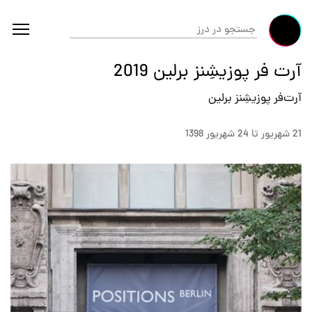
آرت فر پوزیشِنز برلین 2019
آرت‌فر پوزیشِنز برلین
21 شهريور تا 24 شهريور 1398