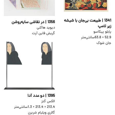
1341 | طبیعت بی‌جان با شیشه
1356 | در نقاشی سایه‌روشن
زیر لامپ
دیوید هاکنی
پابلو پیکاسو
گریش فاین آرت
52.9 × 63.8
سانتی‌متر
جان شوک
1395 | دو عدد آدا
الکس کَتز
213.4 × 213.4 × 1.3
سانتی‌متر
گالری ویلیام شربرن