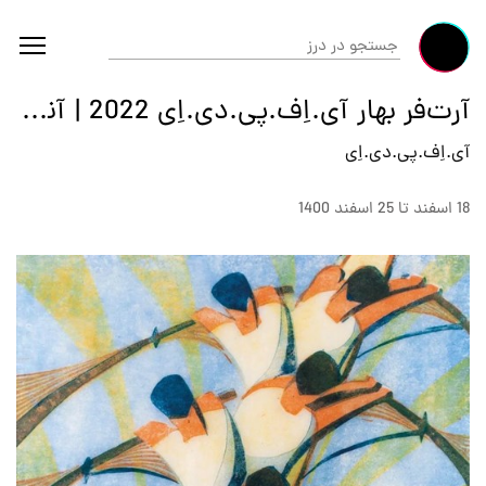
آرت‌فر بهار آی.اِف.پی.دی.اِی 2022 | آنلاین
آی.اِف.پی.دی.اِی
18 اسفند تا 25 اسفند 1400