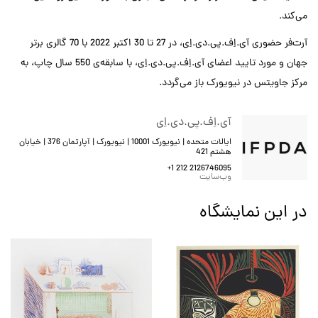
می‌کند.
آرت‌فر حضوری آی.اِف.پی.دی.اِی، در 27 تا 30 اکتبر 2022 با 70 گالری برتر
جهان و مورد تایید اعضای آی.اِف.پی.دی.اِی، با سابقه‌‌ی 550 سال چاپ، به
مرکز جاویتس در نیویورک باز می‌گردد.
آی.اِف.پی.دی.اِی
ایالات متحده | نیویورک 10001 | نیویورک | آپارتمان 376 | خیابان
هشتم 421
+1 212 2126746095
وب‌سایت
در این نمایشگاه