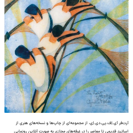
آرت‌فر آی.اِف.پی.دی.اِی، از مجموعه‌ای از چاپ‌ها و نسخه‌های هنری از
اساتید قدیمی تا معاصر را در غرفه‌های مجازی به صورت آنلاین رونمایی