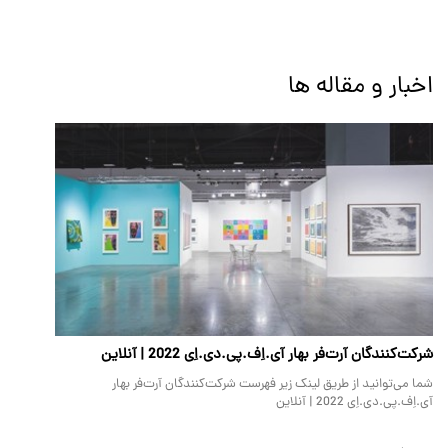
اخبار و مقاله ها
شرکت‌کنندگان آرت‌فر بهار آی.اِف.پی.دی.اِی 2022 | آنلاین
شما می‌توانید از طریق لینک زیر فهرست شرکت‌کنندگان آرت‌فر بهار
آی.اِف.پی.دی.اِی 2022 | آنلاین