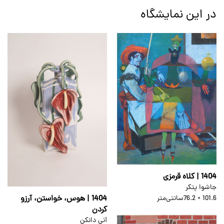
در این نمایشگاه
1404 | کلاه قرمزی
جاشوا پتکر
1404 | هوس، خواستن، آرزو
101.6 × 76.2
سانتی‌متر
کردن
آنی دانکن