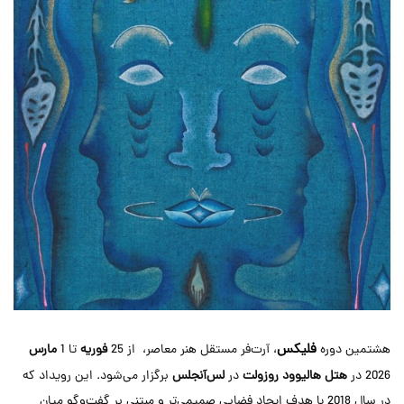
فلیکس
هشتمین دوره
، آرت‌فر مستقل هنر معاصر، از 25
فوریه
تا 1
مارس
2026 در
هتل هالیوود روزولت
در
لس‌آنجلس
برگزار می‌شود. این رویداد که
در سال 2018 با هدف ایجاد فضایی صمیمی‌تر و مبتنی بر گفت‌وگو میان