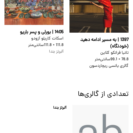
1405 | بورلی و پسر باریو
اسکات کاریلو آزودو
1397 | به مسیر ادامه دهید
111.8 × 111.8
سانتی‌متر
(خودنگاه)
آلبرتز بندا
تانیا فرانکو کلاین
78.8 × 99.1
سانتی‌متر
گالری یانسی ریچاردسون
تعدادی از گالری‌ها
آلبرتز بندا