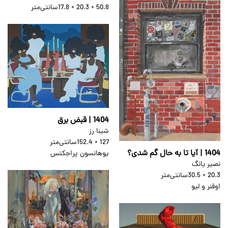
50.8 × 20.3 × 17.8
سانتی‌متر
1404 | قبض برق
شینا رز
127 × 152.4
سانتی‌متر
1404 | آیا تا به حال گم شدی؟
یوهانسون پراجکتس
نصیر یانگ
20.3 × 30.5
سانتی‌متر
اوفنر و لیو