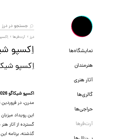
درز
آرت‌فرها
اِکسپو
اِکسپو شیکاگ
نمایشگاه‌ها
اِکسپو شیکا
هنرمندان
آثار هنری
اکسپو شیکاگو 2026
گالری‌ها
مدرن، در فروردین 1405 در
حراجی‌ها
این رویداد میزبان 
آرت‌فرها
گسترده از آثار هنر 
گذشته، برنامه این 
بی‌ینال‌ها