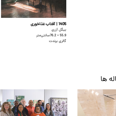
1405 | آفتاب غذاخوری
ییگل آزری
55.9 × 76.2
سانتی‌متر
گالری برندت
له ها