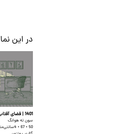
در این نما
1401 | فضای آفتاب‌گیر 8
سون ته هوانگ
50 × 67 × 4
سانتی‌متر
گالری پونتون