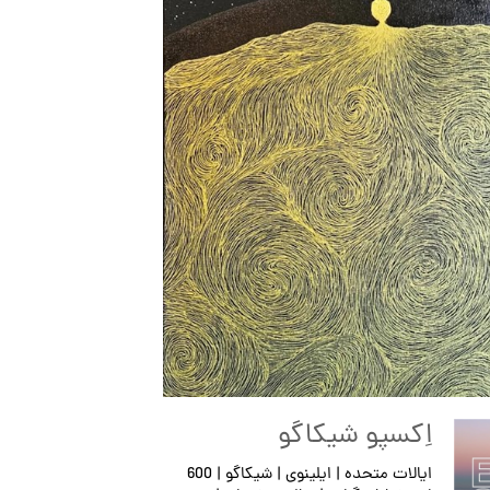
اِکسپو شیکاگو
ایالات متحده | ایلینوی | شیکاگو | 600