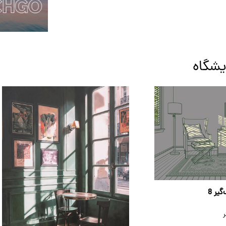
یشگاه