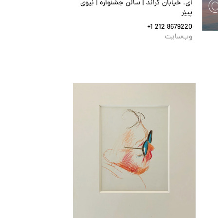
ای. خیابان گراند | سالن جشنواره | نِیوی
پیئِر
+1 212 8679220
وب‌سایت