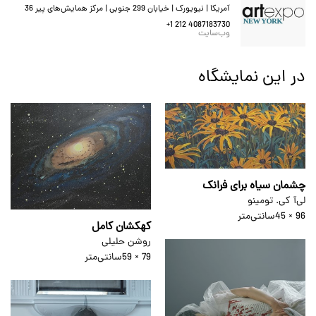
آمریکا | نیویورک | خیابان 299 جنوبی | مرکز همایش‌های پیر 36
+1 212 4087183730
وب‌سایت
در این نمایشگاه
چشمان سیاه برای فرانک
لی‌آ کی. تومینو
96 × 45
سانتی‌متر
کهکشان کامل
روشن حلیلی
79 × 59
سانتی‌متر