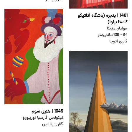
1401 | پنجره (باشگاه اتلتیکو
کاستا براوا)
جولیان مدینا
94 × 136
سانتی‌متر
گالری آتوچا
1345 | هنری سوم
نیکولاس گارسیا اوریبورو
گالری پالاتین