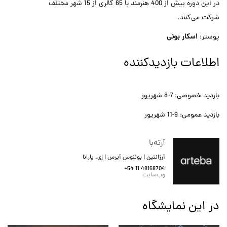
در این دوره بیش از 400 هنرمند با 65 گالری از 15 شهر مختلف
شرکت می‌کنند.
پوستر:
اسکار بونی
اطلاعات بازدیدکننده
بازدید خصوصی: 7-8 شهریور
بازدید عمومی: 9-11 شهریور
آرته‌با
آرژانتین | بوئنوس آیرس | اِی. پارانا
+54 11 48168704
وب‌سایت
در این نمایشگاه