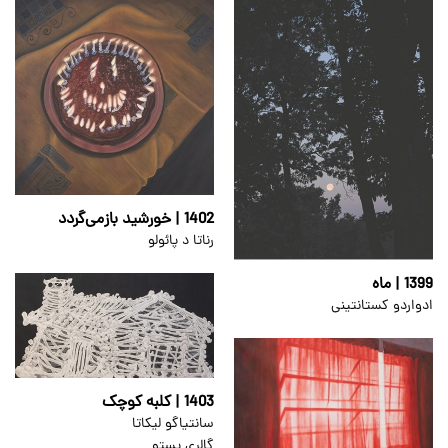
1402 | خورشید بازمی‌گردد
رناتا د پائولو
1399 | ماه
ادواردو کستانتینی
1403 | کلبه کوچک
سانتیاگو لیکاتا
گالری پستو