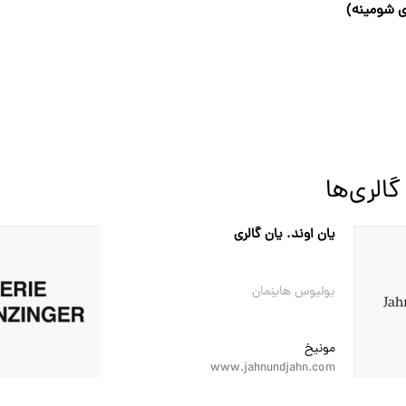
گالری‌ها
یان اوند. یان گالری
یولیوس هاینِمان
مونیخ
www.jahnundjahn.com