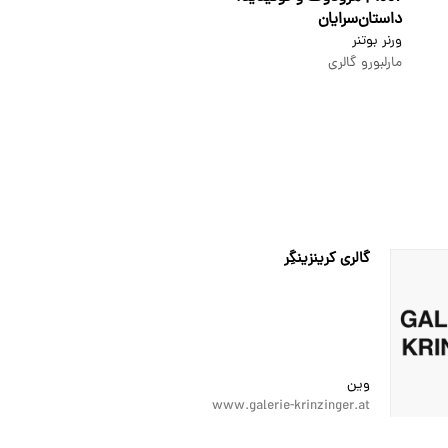
داستان‌سرایان
ورنر بوتنر
مارلبورو گالری
گالری کرینزینگِر
وین
www.galerie-krinzinger.at