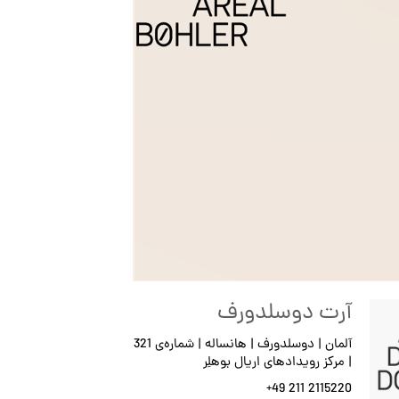
آرت دوسلدورف
آلمان | دوسلدورف | هانساله | شماره‌ی 321
| مرکز رویدادهای اریال بوهلِر
+49 211 2115220