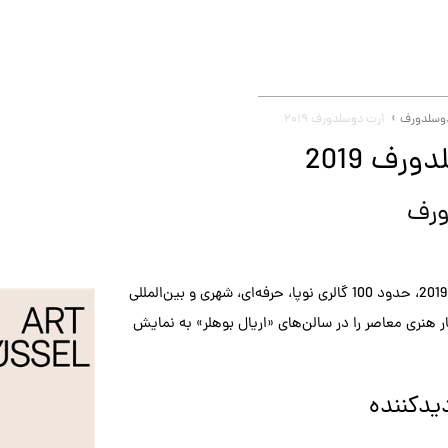
وسلدورف
آرت دوسلدورف ۲۰۱۹
رف 2019
ورف
در آرت دوسلدورف 2019، حدود 100 گالری نوپا، حرفه‌ای، شهری و بین‌المللی
ر هنری معاصر را در سالن‌های «اریال بوهلر» به نمایش
یدکننده