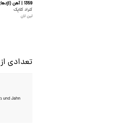
1359 | آهن (اژدهای شومینه)
کنراد کلاپِک
لین لان
تعدادی از 