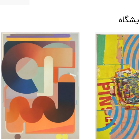
یشگاه