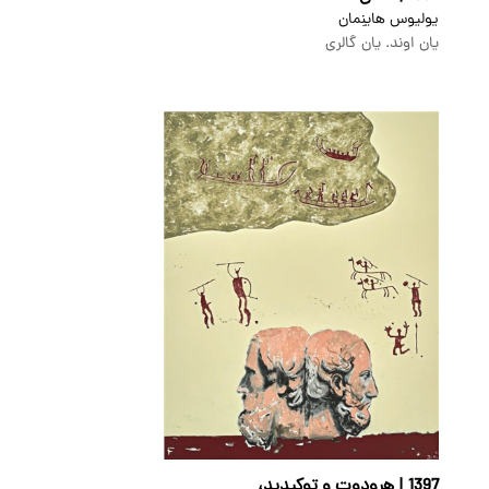
یولیوس هاینِمان
یان اوند. یان گالری
1397 | هرودوت و توكیدید،