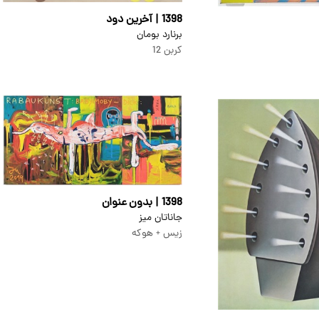
1398 | آخرین دود
برنارد بومان
کربن 12
1398 | بدون عنوان
جاناتان میز
زیس + هوکه