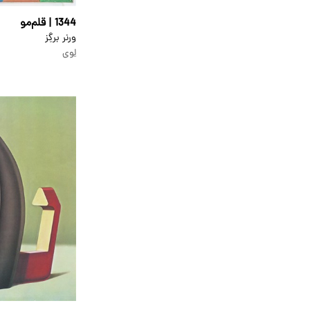
1344 | قلم‌مو
ورنر برگِز
لِوی