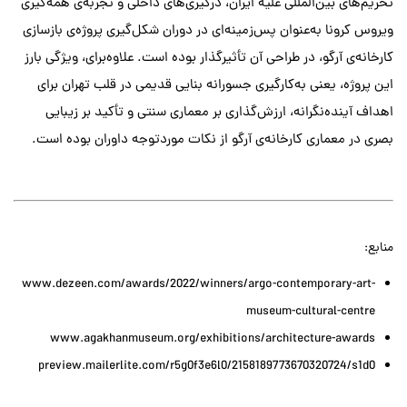
تحریم‌های بین‌المللی علیه ایران، درگیری‌های داخلی و تجربه‌ی همه‌گیری
ویروس کرونا به‌عنوان پس‌زمینه‌ای در دوران شکل‌گیری پرو‌ژه‌ی بازسازی
کارخانه‌ی آرگو، در طراحی آن تأثیرگذار بوده است. علاوه‌برای، ویژگی بارز
این پروژه، یعنی به‌کارگیری جسورانه بنایی قدیمی در قلب تهران برای
اهداف آینده‌نگرانه، ارزش‌گذاری بر معماری سنتی و تأکید بر زیبایی
بصری در معماری کارخانه‌ی آرگو از نکات موردتوجه داوران بوده ‌است.
منابع:
www.dezeen.com/awards/2022/winners/argo-contemporary-art-
museum-cultural-centre
www.agakhanmuseum.org/exhibitions/architecture-awards
preview.mailerlite.com/r5g0f3e6l0/2158189773670320724/s1d0