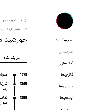
درز
هنرمندان
خورشی
خورشید می
نمایشگاه‌ها
هنرمندان
در یک نگاه
آثار هنری
گالری‌ها
1378
متولد 
1395
فارغ‌
حراجی‌ها
زیبا
آرت‌فرها
1399
نمایش
عنوان»
بی‌ینال‌ها