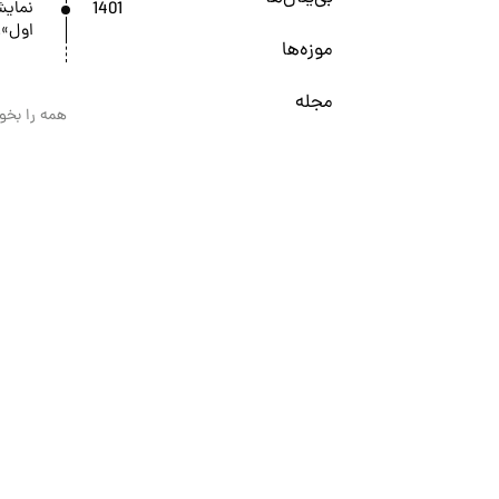
1401
نمایش
اول»، 
موزه‌ها
مجله
همه را بخوا