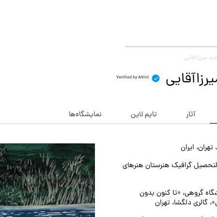
د میرزاآقایی
رزاآقایی
Verified by Artist
آثار
تایم لاین
نمایشگاه‌ها
تهران، ایران
التحصیل گرافیک هنرستان هنرهای
گاه گروهی، «تا کنون بدون
، گالری دلگشا، تهران