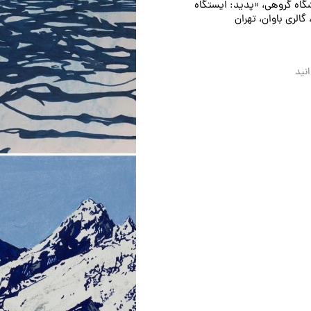
گاه گروهی، «پدید: ایستگاه
گالری باوان، تهران
نید