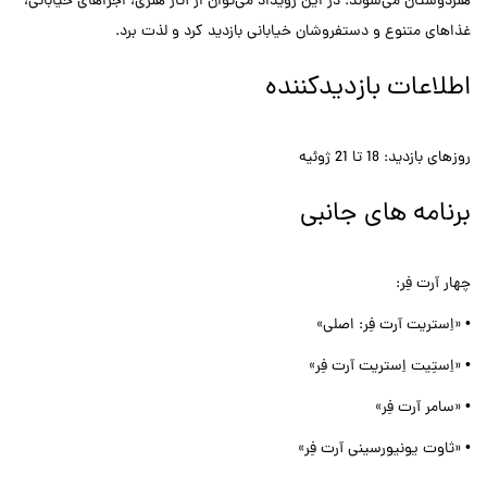
هنردوستان می‌شوند. در این رویداد می‌توان از آثار هنری، اجراهای خیابانی،
غذاهای متنوع و دستفروشان خیابانی بازدید کرد و لذت برد.
اطلاعات بازدیدکننده
روزهای بازدید: 18 تا 21 ژوئیه
برنامه های جانبی
چهار آرت فِر:
• «اِستریت آرت فِر: اصلی»
• «اِستِیت اِستریت آرت فِر»
• «سامر آرت فِر»
• «ثاوت یونیورسینی آرت فِر»