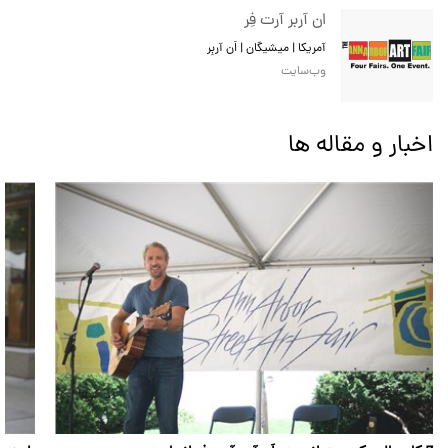
ان آربر آرت فِر
آمریکا | میشیگان | اَن آربِر
وب‌سایت
اخبار و مقاله ها